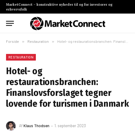
MarketConnect – konstruktive nyheder til og for investorer og
erhvervsfolk
Forside
»
Restauration
»
Hotel- og restaurationsbranchen: Finanslovsforslaget tegner lovende for turismen i Danmark
RESTAURATION
Hotel- og
restaurationsbranchen:
Finanslovsforslaget tegner
lovende for turismen i Danmark
Af
Klaus Thodsen
1. september 2023