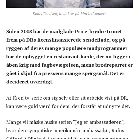
Klaus Thodsen, Redaktør på MarketConnect.
Siden 2008 har de madglade Price-brødre tronet
frem på DRs licensfinansierede sendeflade, og på
ryggen af deres mange populære madprogrammer
har de opbygget en restaurant-kæde, der nu ligger i
åben krig med fagbevægelsen, mens brødreparret er
gået i skjul fra pressens mange spørgsmål. Det er
decideret uværdigt.
At få en tv-serie om sig selv eller sit arbejde vist på DR,
kan være guld værd for dem, der forstår at udnytte det.
Mange vil måske huske serien “Jeg er ambassadøren”,
hvor den sympatiske amerikanske ambassadør, Rufus
Gifford, i DRs bedste sendetid fik solid promovering og