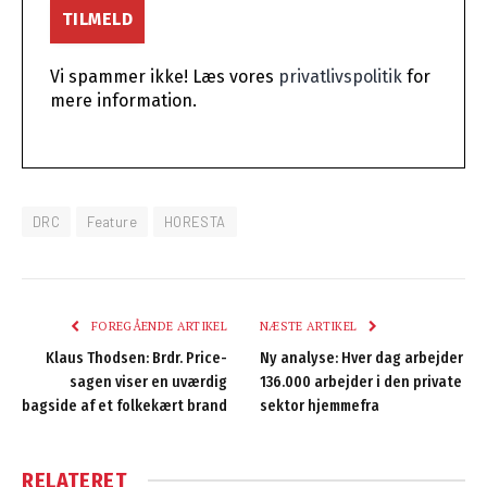
Vi spammer ikke! Læs vores
privatlivspolitik
for
mere information.
DRC
Feature
HORESTA
FOREGÅENDE ARTIKEL
NÆSTE ARTIKEL
Klaus Thodsen: Brdr. Price-
Ny analyse: Hver dag arbejder
sagen viser en uværdig
136.000 arbejder i den private
bagside af et folkekært brand
sektor hjemmefra
RELATERET