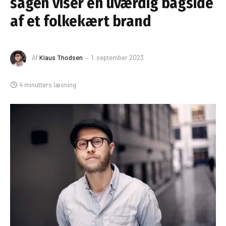
sagen viser en uværdig bagside
af et folkekært brand
Af
Klaus Thodsen
1. september 2023
4 minutters læsning