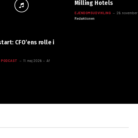
Milling Hotels
EJENDOMSUDVIKLING
26. november
Redaktionen
art: CFO’ens rolle i
N PODCAST
11. maj 2026
Af