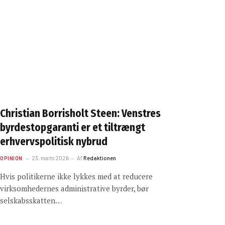
Christian Borrisholt Steen: Venstres
byrdestopgaranti er et tiltrængt
erhvervspolitisk nybrud
OPINION
23. marts 2026
Af
Redaktionen
Hvis politikerne ikke lykkes med at reducere
virksomhedernes administrative byrder, bør
selskabsskatten…