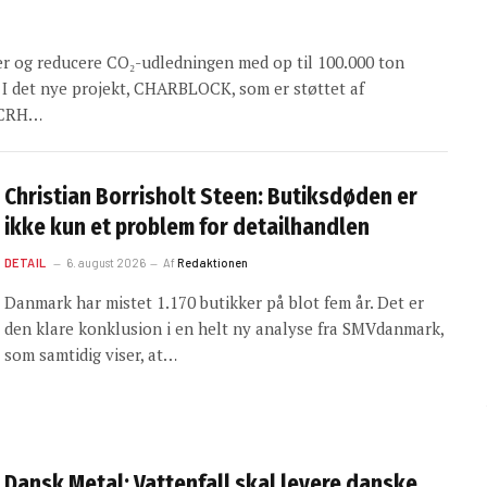
ker og reducere CO₂-udledningen med op til 100.000 ton
 I det nye projekt, CHARBLOCK, som er støttet af
, CRH…
Christian Borrisholt Steen: Butiksdøden er
ikke kun et problem for detailhandlen
DETAIL
6. august 2026
Af
Redaktionen
Danmark har mistet 1.170 butikker på blot fem år. Det er
den klare konklusion i en helt ny analyse fra SMVdanmark,
som samtidig viser, at…
Dansk Metal: Vattenfall skal levere danske