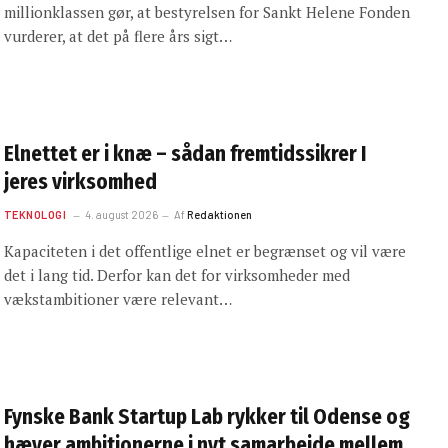
millionklassen gør, at bestyrelsen for Sankt Helene Fonden
vurderer, at det på flere års sigt…
Elnettet er i knæ – sådan fremtidssikrer I
jeres virksomhed
TEKNOLOGI
4. august 2026
Af
Redaktionen
Kapaciteten i det offentlige elnet er begrænset og vil være
det i lang tid. Derfor kan det for virksomheder med
vækstambitioner være relevant…
Fynske Bank Startup Lab rykker til Odense og
hæver ambitionerne i nyt samarbejde mellem