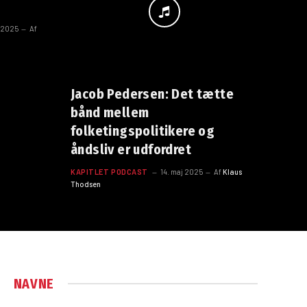
 2025
Af
Jacob Pedersen: Det tætte
bånd mellem
folketingspolitikere og
åndsliv er udfordret
KAPITLET PODCAST
14. maj 2025
Af
Klaus
Thodsen
NAVNE