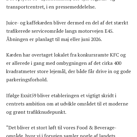
transportcentret, i en pressemeddelelse.
Juice- og kaffekæden bliver dermed en del af det stærkt
trafikerede serviceområde langs motorvejen E45.
Åbningen er planlagt til maj eller juni 2026.
Kæden har overtaget lokalet fra konkursramte KFC og
er allerede i gang med ombygningen af det cirka 400
kvadratmeter store lejemål, der både får drive in og gode
parkeringsforhold.
Ifølge Exxit59 bliver etableringen et vigtigt skridt i
centrets ambition om at udvikle området til et moderne
og grønt trafikknudepunkt.
“Det bliver et stort løft til vores Food & Beverage-
område, hvor vi i forvejen samler nogle af landets