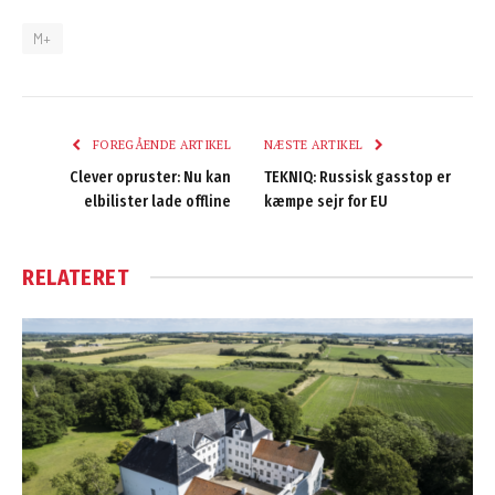
M+
FOREGÅENDE ARTIKEL
NÆSTE ARTIKEL
Clever opruster: Nu kan
TEKNIQ: Russisk gasstop er
elbilister lade offline
kæmpe sejr for EU
RELATERET