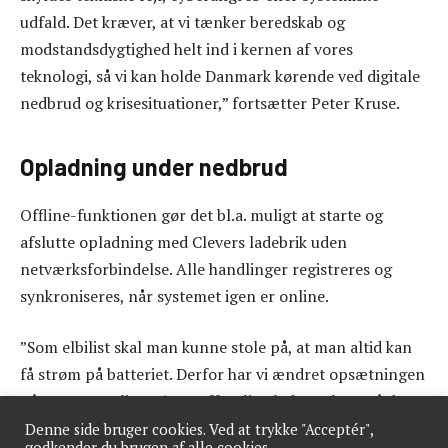
udfald. Det kræver, at vi tænker beredskab og
modstandsdygtighed helt ind i kernen af vores
teknologi, så vi kan holde Danmark kørende ved digitale
nedbrud og krisesituationer,” fortsætter Peter Kruse.
Opladning under nedbrud
Offline-funktionen gør det bl.a. muligt at starte og
afslutte opladning med Clevers ladebrik uden
netværksforbindelse. Alle handlinger registreres og
synkroniseres, når systemet igen er online.
”Som elbilist skal man kunne stole på, at man altid kan
få strøm på batteriet. Derfor har vi ændret opsætningen
på vores samtlige 15.700 offentlige ladepunkter, så de
også fungerer, hvis nettet og digitale tjenester svigter.
Denne side bruger cookies. Ved at trykke "Acceptér",
godkender du brugen af alle cookies.