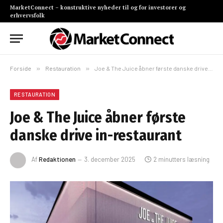
MarketConnect – konstruktive nyheder til og for investorer og
erhvervsfolk
Forside
»
Restauration
»
Joe & The Juice åbner første danske drive in-restaurant
RESTAURATION
Joe & The Juice åbner første
danske drive in-restaurant
Af
Redaktionen
3. december 2025
2 minutters læsning