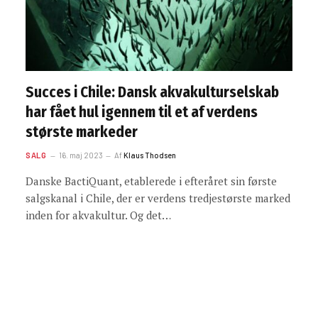
Succes i Chile: Dansk akvakulturselskab
har fået hul igennem til et af verdens
største markeder
SALG
16. maj 2023
Af
Klaus Thodsen
Danske BactiQuant, etablerede i efteråret sin første
salgskanal i Chile, der er verdens tredjestørste marked
inden for akvakultur. Og det…