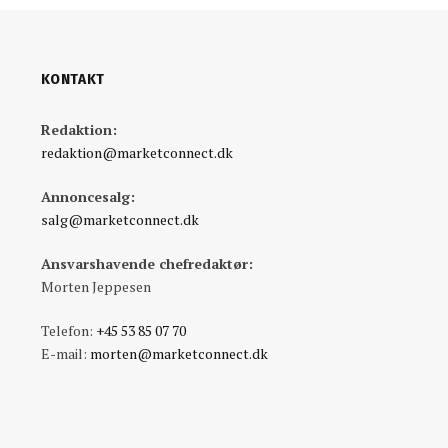
KONTAKT
Redaktion:
redaktion@marketconnect.dk
Annoncesalg:
salg@marketconnect.dk
Ansvarshavende chefredaktør:
Morten Jeppesen
Telefon:
+45 53 85 07 70
E-mail:
morten@marketconnect.dk