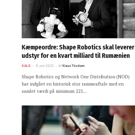
Kæmpeordre: Shape Robotics skal leverer
udstyr for en kvart milliard til Rumænien
SALG
8. juni 2023
Af
Klaus Thodsen
Shape Robotics og Network One Distribution (NOD)
har indgået en historisk stor rammeaftale med en
samlet værdi på minimum 223…