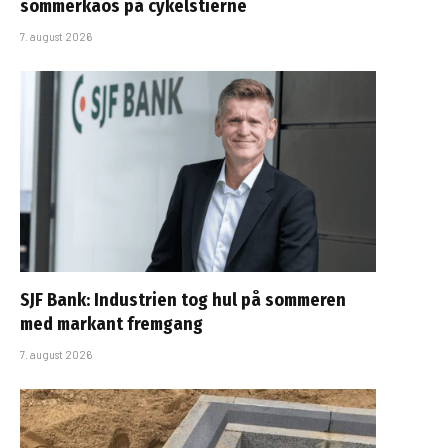
sommerkaos på cykelstierne
7. august 2026
SJF Bank: Industrien tog hul på sommeren
med markant fremgang
7. august 2026