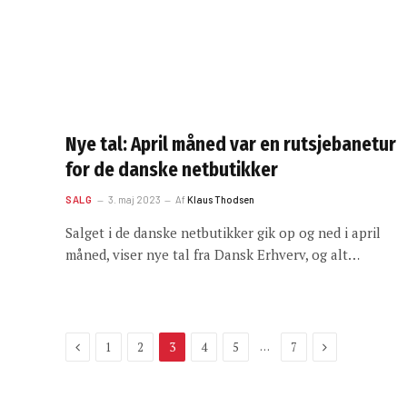
Nye tal: April måned var en rutsjebanetur
for de danske netbutikker
SALG
3. maj 2023
Af
Klaus Thodsen
Salget i de danske netbutikker gik op og ned i april
måned, viser nye tal fra Dansk Erhverv, og alt…
Previous
Next
…
1
2
3
4
5
7