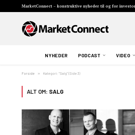
MarketConnect – konstruktive nyheder til og for investo
NYHEDER
PODCAST
VIDEO
Forside
»
Kategori: "Salg" (Side 3)
ALT OM:
SALG