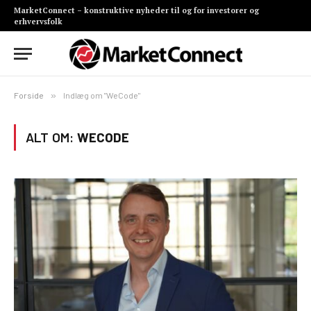
MarketConnect – konstruktive nyheder til og for investorer og
erhvervsfolk
Forside
»
Indlæg om "WeCode"
ALT OM:
WECODE