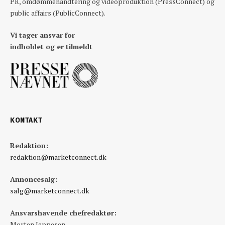
PR, omdømmehåndtering og videoproduktion (PressConnect) og
public affairs (PublicConnect).
Vi tager ansvar for
indholdet og er tilmeldt
KONTAKT
Redaktion:
redaktion@marketconnect.dk
Annoncesalg:
salg@marketconnect.dk
Ansvarshavende chefredaktør:
Morten Jeppesen