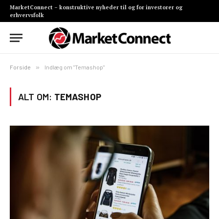
MarketConnect – konstruktive nyheder til og for investorer og
erhvervsfolk
Forside
»
Indlæg om "Temashop"
ALT OM:
TEMASHOP