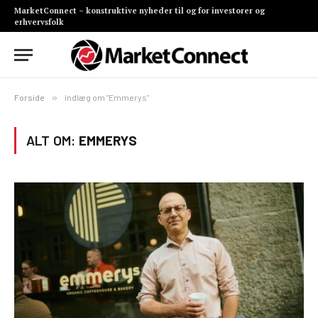
MarketConnect – konstruktive nyheder til og for investorer og
erhvervsfolk
Forside
»
Indlæg om "Emmerys"
ALT OM:
EMMERYS