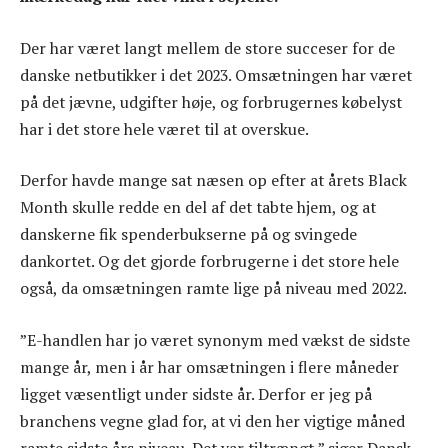
Der har været langt mellem de store succeser for de
danske netbutikker i det 2023. Omsætningen har været
på det jævne, udgifter høje, og forbrugernes købelyst
har i det store hele været til at overskue.
Derfor havde mange sat næsen op efter at årets Black
Month skulle redde en del af det tabte hjem, og at
danskerne fik spenderbukserne på og svingede
dankortet. Og det gjorde forbrugerne i det store hele
også, da omsætningen ramte lige på niveau med 2022.
”E-handlen har jo været synonym med vækst de sidste
mange år, men i år har omsætningen i flere måneder
ligget væsentligt under sidste år. Derfor er jeg på
branchens vegne glad for, at vi den her vigtige måned
ramte sidste års niveau. Det var tiltrængt,” siger Dansk