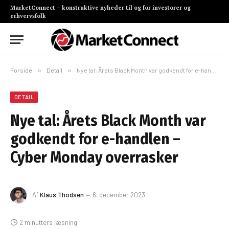
MarketConnect – konstruktive nyheder til og for investorer og
erhvervsfolk
Forside
»
Detail
»
Nye tal: Årets Black Month var godkendt for e-handlen – Cyber Monday overrasker
DETAIL
Nye tal: Årets Black Month var
godkendt for e-handlen –
Cyber Monday overrasker
Af
Klaus Thodsen
6. december 2023
2 minutters læsning