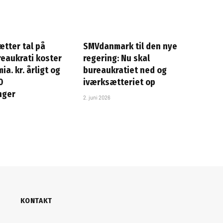
ætter tal på
SMVdanmark til den nye
reaukrati koster
regering: Nu skal
ia. kr. årligt og
bureaukratiet ned og
0
iværksætteriet op
inger
2. juni 2026
KONTAKT