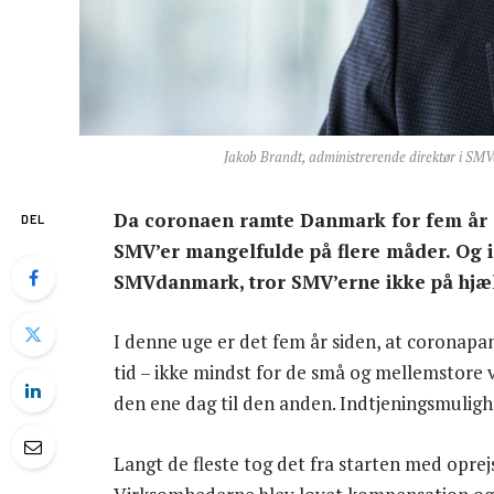
Jakob Brandt, administrerende direktør i SM
Da coronaen ramte Danmark for fem år s
DEL
SMV’er mangelfulde på flere måder. Og i
SMVdanmark, tror SMV’erne ikke på hjæl
I denne uge er det fem år siden, at coronapa
tid – ikke mindst for de små og mellemstore
den ene dag til den anden. Indtjeningsmulighe
Langt de fleste tog det fra starten med oprej