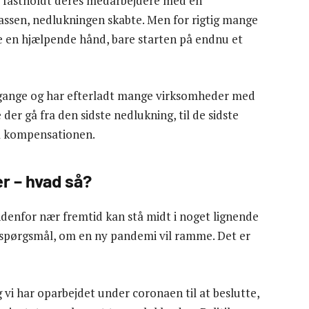
 fastholdt deres medarbejdere med en
kassen, nedlukningen skabte. Men for rigtig mange
e en hjælpende hånd, bare starten på endnu et
gange og har efterladt mange virksomheder med
der gå fra den sidste nedlukning, til de sidste
på kompensationen.
r – hvad så?
ndenfor nær fremtid kan stå midt i noget lignende
et spørgsmål, om en ny pandemi vil ramme. Det er
g vi har oparbejdet under coronaen til at beslutte,