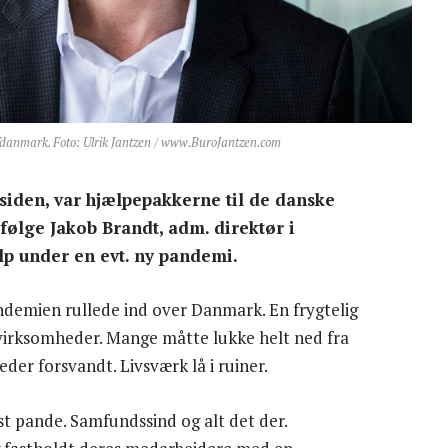
Vdanmark. Foto: Ulrik Jantzen / www.BuroJantzen.com
iden, var hjælpepakkerne til de danske
følge Jakob Brandt, adm. direktør i
p under en evt. ny pandemi.
ndemien rullede ind over Danmark. En frygtelig
 virksomheder. Mange måtte lukke helt ned fra
der forsvandt. Livsværk lå i ruiner.
st pande. Samfundssind og alt det der.