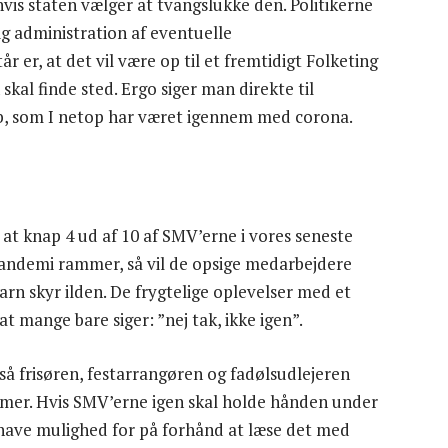
vis staten vælger at tvangslukke den. Politikerne
ig administration af eventuelle
 er, at det vil være op til et fremtidigt Folketing
al finde sted. Ergo siger man direkte til
øb, som I netop har været igennem med corona.
 at knap 4 ud af 10 af SMV’erne i vores seneste
andemi rammer, så vil de opsige medarbejdere
n skyr ilden. De frygtelige oplevelser med et
at mange bare siger: ”nej tak, ikke igen”.
 så frisøren, festarrangøren og fadølsudlejeren
mer. Hvis SMV’erne igen skal holde hånden under
have mulighed for på forhånd at læse det med