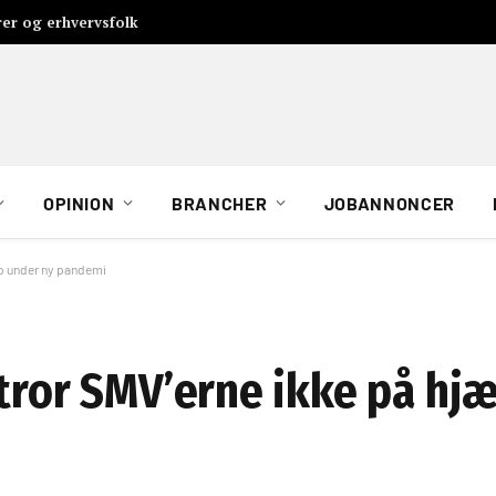
rer og erhvervsfolk
OPINION
BRANCHER
JOBANNONCER
lp under ny pandemi
 tror SMV’erne ikke på hj