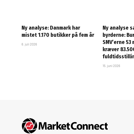
Ny analyse: Danmark har
Ny analyse s
mistet 1.170 butikker på fem år
byrderne: Bu
SMV’erne 53 m
6. juli 2026
kræver 83.50
fuldtidsstill
15. juni 2026