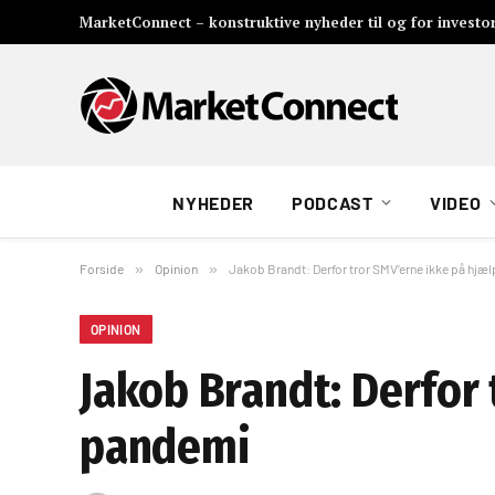
MarketConnect – konstruktive nyheder til og for investo
NYHEDER
PODCAST
VIDEO
Forside
»
Opinion
»
Jakob Brandt: Derfor tror SMV’erne ikke på hjæ
OPINION
Jakob Brandt: Derfor
pandemi