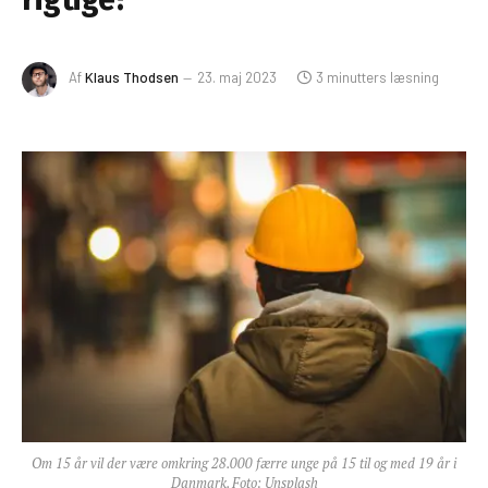
Af
Klaus Thodsen
23. maj 2023
3 minutters læsning
Om 15 år vil der være omkring 28.000 færre unge på 15 til og med 19 år i
Danmark. Foto: Unsplash