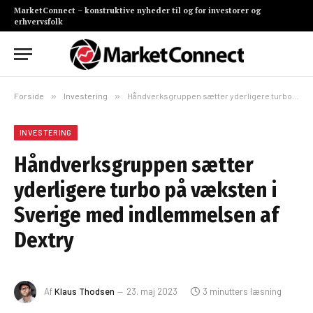
MarketConnect – konstruktive nyheder til og for investorer og
erhvervsfolk
Forside
»
Investering
»
Håndverksgruppen sætter yderligere turbo på væksten i Sverige med indlemmelsen af Dextry
INVESTERING
Håndverksgruppen sætter
yderligere turbo på væksten i
Sverige med indlemmelsen af
Dextry
Af
Klaus Thodsen
23. maj 2023
3 minutters læsning