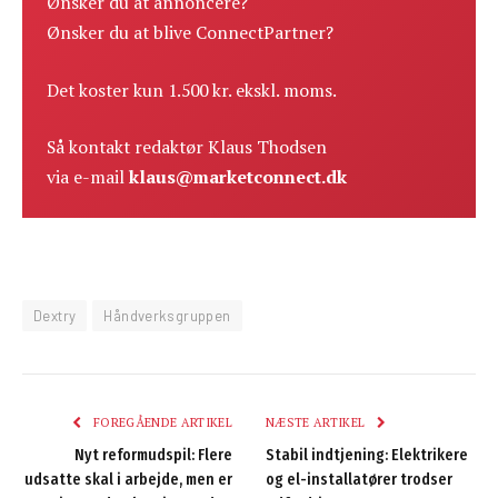
Ønsker du at annoncere?
Ønsker du at blive ConnectPartner?
Det koster kun 1.500 kr. ekskl. moms.
Så kontakt redaktør Klaus Thodsen
via e-mail
klaus@marketconnect.dk
Dextry
Håndverksgruppen
FOREGÅENDE ARTIKEL
NÆSTE ARTIKEL
Nyt reformudspil: Flere
Stabil indtjening: Elektrikere
udsatte skal i arbejde, men er
og el-installatører trodser