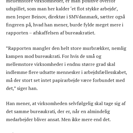
mellemstore virksomheder, er man positive overfor
udspillet, som man her kalder ‘et flot stykke arbejde’,
men Jesper Beinov, direktør i SMVdanmark, sætter også
fingeren på, hvad han mener, burde fylde meget mere i
rapporten – afskaffelsen af bureaukratiet.
”Rapporten mangler den helt store murbrækker, nemlig
kampen mod bureaukrati. For hvis de små og
mellemstore virksomheder i endnu større grad skal
indlemme flere udsatte mennesker i arbejdsfællesskabet,
må der stort set intet papirarbejde være forbundet med
det,” siger han.
Han mener, at virksomheden selvfølgelig skal tage sig af
det samme bureaukrati, der er, når en almindelig
medarbejder bliver ansat. Men ikke mere end det.