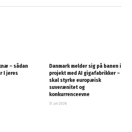
 knæ – sådan
Danmark melder sig på banen i
r I jeres
projekt med AI gigafabrikker –
skal styrke europæisk
suverænitet og
konkurrenceevne
31. juli 2026