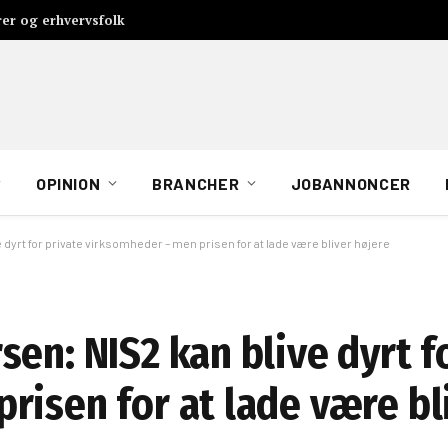
rer og erhvervsfolk
OPINION
BRANCHER
JOBANNONCER
dyrt for private virksomheder – men prisen for at lade være bliver højere
en: NIS2 kan blive dyrt f
risen for at lade være bl