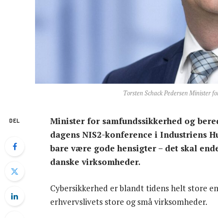
Torsten Schack Pedersen Minister fo
Minister for samfundssikkerhed og bere
DEL
dagens NIS2-konference i Industriens Hus
bare være gode hensigter – det skal en
danske virksomheder.
Cybersikkerhed er blandt tidens helt store e
erhvervslivets store og små virksomheder.