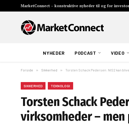
MarketConnect – konstruktive nyheder til og for investo
NYHEDER
PODCAST
VIDEO
Forside
»
Sikkerhed
»
Torsten Schack Pedersen: NIS2 kan blive 
SIKKERHED
TEKNOLOGI
Torsten Schack Peders
virksomheder – men p