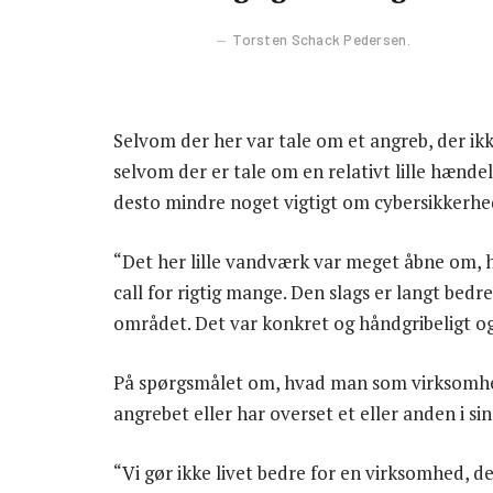
Torsten Schack Pedersen.
Selvom der her var tale om et angreb, der i
selvom der er tale om en relativt lille hænde
desto mindre noget vigtigt om cybersikkerhed 
“Det her lille vandværk var meget åbne om, hv
call for rigtig mange. Den slags er langt bed
området. Det var konkret og håndgribeligt og
På spørgsmålet om, hvad man som virksomhed
angrebet eller har overset et eller anden i s
“Vi gør ikke livet bedre for en virksomhed, der