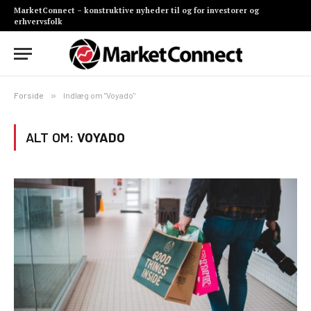
MarketConnect – konstruktive nyheder til og for investorer og
erhvervsfolk
Forside
»
Indlæg om "Voyado"
ALT OM:
VOYADO