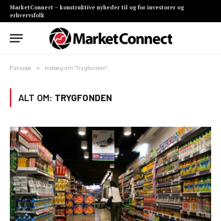
MarketConnect – konstruktive nyheder til og for investorer og
erhvervsfolk
Forside
»
Indlæg om "Trygfonden"
ALT OM:
TRYGFONDEN