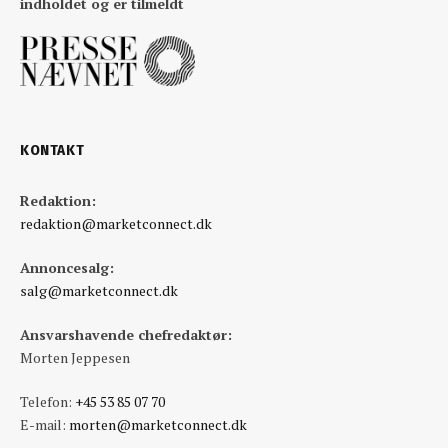
indholdet og er tilmeldt
KONTAKT
Redaktion:
redaktion@marketconnect.dk
Annoncesalg:
salg@marketconnect.dk
Ansvarshavende chefredaktør:
Morten Jeppesen
Telefon:
+45 53 85 07 70
E-mail:
morten@marketconnect.dk