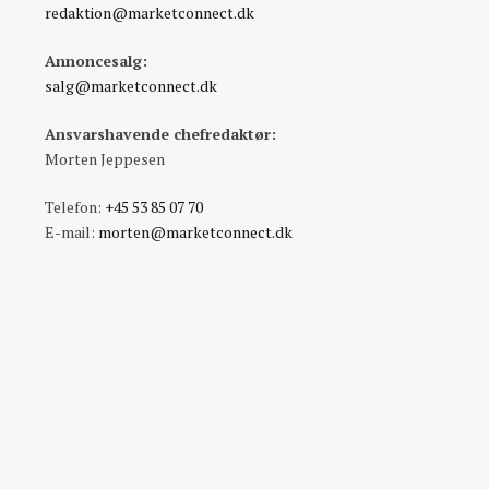
redaktion@marketconnect.dk
Annoncesalg:
salg@marketconnect.dk
Ansvarshavende chefredaktør:
Morten Jeppesen
Telefon:
+45 53 85 07 70
E-mail:
morten@marketconnect.dk