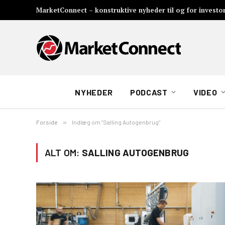
MarketConnect – konstruktive nyheder til og for investo
NYHEDER
PODCAST
VIDEO
Forside
»
Indlæg om "Salling Autogenbrug"
ALT OM:
SALLING AUTOGENBRUG