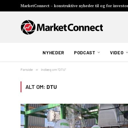
MarketConnect – konstruktive nyheder til og for investo
NYHEDER
PODCAST
VIDEO
Forside
»
Indlæg om "DTU"
ALT OM:
DTU