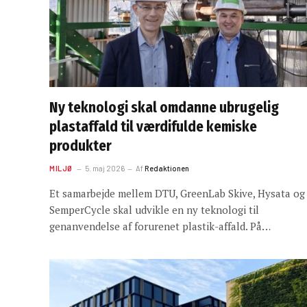
Ny teknologi skal omdanne ubrugelig
plastaffald til værdifulde kemiske
produkter
MILJØ
5. maj 2026
Af
Redaktionen
Et samarbejde mellem DTU, GreenLab Skive, Hysata og
SemperCycle skal udvikle en ny teknologi til
genanvendelse af forurenet plastik-affald. På…