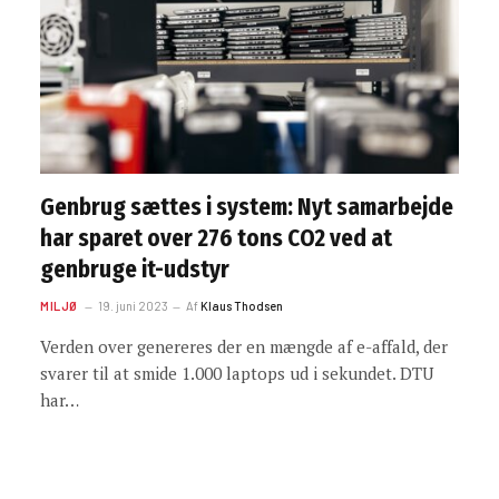
Genbrug sættes i system: Nyt samarbejde
har sparet over 276 tons CO2 ved at
genbruge it-udstyr
MILJØ
19. juni 2023
Af
Klaus Thodsen
Verden over genereres der en mængde af e-affald, der
svarer til at smide 1.000 laptops ud i sekundet. DTU
har…