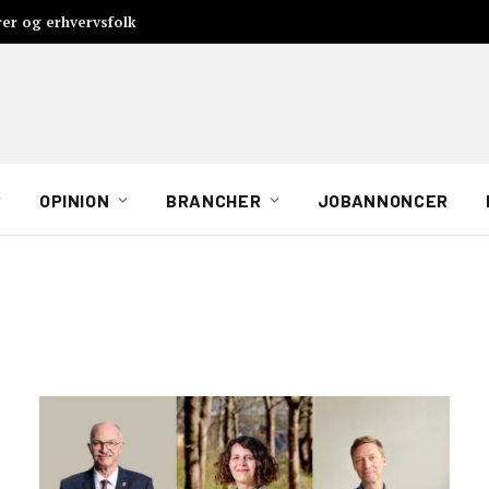
rer og erhvervsfolk
OPINION
BRANCHER
JOBANNONCER