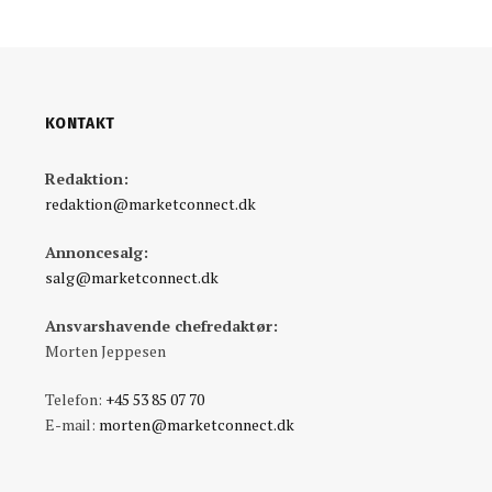
KONTAKT
Redaktion:
redaktion@marketconnect.dk
Annoncesalg:
salg@marketconnect.dk
Ansvarshavende chefredaktør:
Morten Jeppesen
Telefon:
+45 53 85 07 70
E-mail:
morten@marketconnect.dk