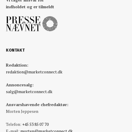
indholdet og er tilmeldt
KONTAKT
Redaktion:
redaktion@marketconnect.dk
Annoncesalg:
salg@marketconnect.dk
Ansvarshavende chefredaktør:
Morten Jeppesen
Telefon:
+45 53 85 07 70
E-mail:
morten@marketconnect.dk