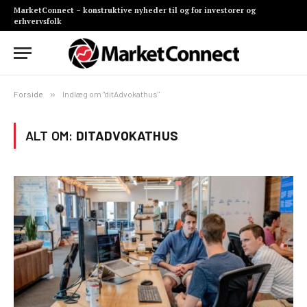
MarketConnect – konstruktive nyheder til og for investorer og
erhvervsfolk
Forside
»
Indlæg om "ditAdvokathus"
ALT OM:
DITADVOKATHUS