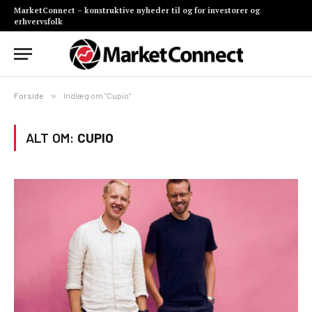
MarketConnect – konstruktive nyheder til og for investorer og
erhvervsfolk
Forside
»
Indlæg om "Cupio"
ALT OM:
CUPIO