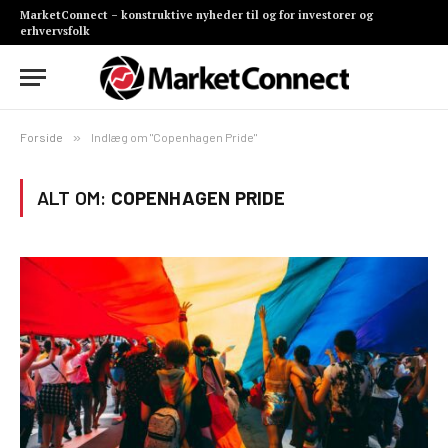
MarketConnect – konstruktive nyheder til og for investorer og
erhvervsfolk
Forside
»
Indlæg om "Copenhagen Pride"
ALT OM:
COPENHAGEN PRIDE