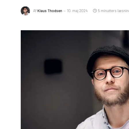
Af
Klaus Thodsen
10. maj 2024
5 minutters læsnin