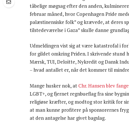
tåbelige møgsag efter den anden, kulminere
februar måned, hvor Copenhagen Pride meddel
palæstinensiske folk” og krævede, at deres s
tilstedeværelse i Gaza” skulle danne grundla
Udmeldingen vist sig at være katastrofal i for
for gildet omkring Priden. I skrivende stund
Mærsk, TUI, Deloitte, Nykredit og Dansk Indus
– hvad antallet er, når det kommer til mind
Mange husker nok, at
Chr. Hansen blev fanget
LGBT+, og fjernet regnbueflag fra sine bygnin
religiøse kræfter, og modtog stor kritik for
at man kunne profitere på sponsorernes frygt 
at den antagelse har givet bagslag.