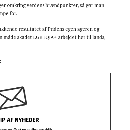
inger omkring verdens brændpunkter, så gør man
mpe for.
kkende resultatet af Pridens egen ageren og
en måde skadet
arbejdet her til lands,
LGBTQIA+-
k
LIP AF NYHEDER
rev og få et ugentligt overblik.