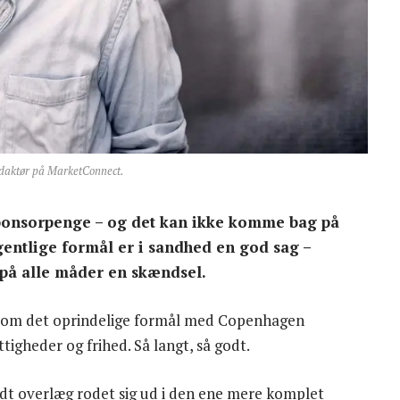
daktør på MarketConnect.
ponsorpenge – og det kan ikke komme bag på
gentlige formål er i sandhed en god sag –
 på alle måder en skændsel.
p om det oprindelige formål med Copenhagen
gheder og frihed. Så langt, så godt.
dt overlæg rodet sig ud i den ene mere komplet