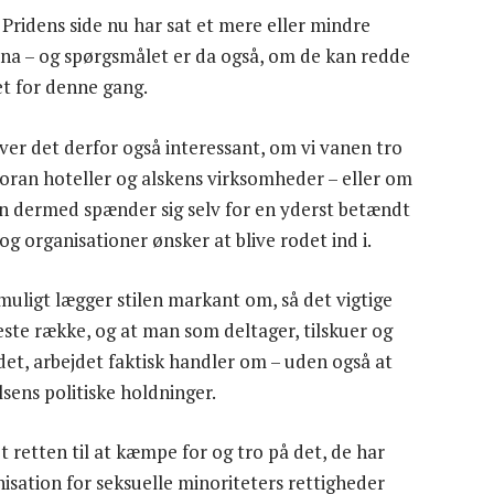
 Pridens side nu har sat et mere eller mindre
tina – og spørgsmålet er da også, om de kan redde
et for denne gang.
iver det derfor også interessant, om vi vanen tro
 foran hoteller og alskens virksomheder – eller om
 man dermed spænder sig selv for en yderst betændt
g organisationer ønsker at blive rodet ind i.
uligt lægger stilen markant om, så det vigtige
te række, og at man som deltager, tilskuer og
et, arbejdet faktisk handler om – uden også at
lsens politiske holdninger.
t retten til at kæmpe for og tro på det, de har
sation for seksuelle minoriteters rettigheder