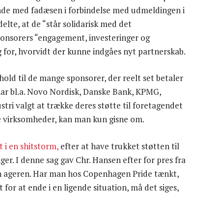
nde med fadæsen i forbindelse med udmeldingen i
te, at de “står solidarisk med det
ponsorers “engagement, investeringer og
g for, hvorvidt der kunne indgåes nyt partnerskab.
hold til de mange sponsorer, der reelt set betaler
 har bl.a. Novo Nordisk, Danske Bank, KPMG,
tri valgt at trække deres støtte til foretagendet
re virksomheder, kan man kun gisne om.
 i en shitstorm,
efter at have trukket støtten til
ger. I denne sag gav Chr. Hansen efter for pres fra
 sin ageren. Har man hos Copenhagen Pride tænkt,
for at ende i en ligende situation, må det siges,