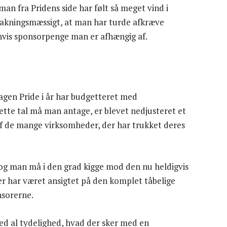
 man fra Pridens side har følt så meget vind i
opbakningsmæssigt, at man har turde afkræve
hvis sponsorpenge man er afhængig af.
agen Pride i år har budgetteret med
Dette tal må man antage, er blevet nedjusteret et
af de mange virksomheder, der har trukket deres
, og man må i den grad kigge mod den nu heldigvis
r har været ansigtet på den komplet tåbelige
nsorerne.
ed al tydelighed, hvad der sker med en