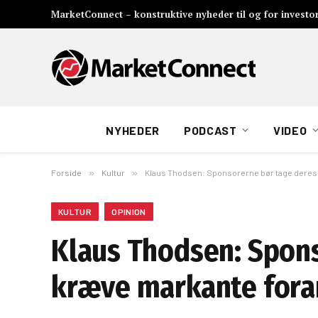
MarketConnect – konstruktive nyheder til og for investo
NYHEDER
PODCAST
VIDEO
Forside
»
Kultur
»
Klaus Thodsen: Sponsorerne bør tage deres
KULTUR
OPINION
Klaus Thodsen: Spon
kræve markante fora