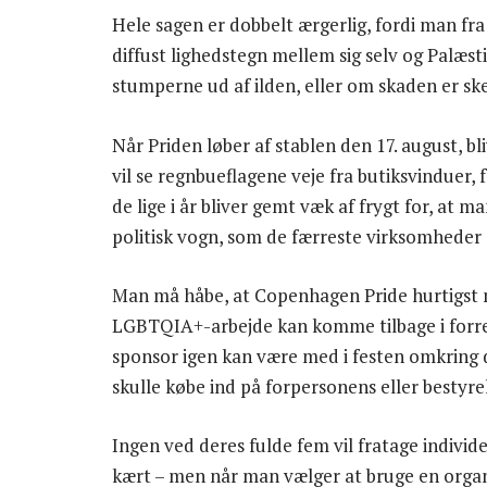
Hele sagen er dobbelt ærgerlig, fordi man fra
diffust lighedstegn mellem sig selv og Palæs
stumperne ud af ilden, eller om skaden er sk
Når Priden løber af stablen den 17. august, bl
vil se regnbueflagene veje fra butiksvinduer,
de lige i år bliver gemt væk af frygt for, at
politisk vogn, som de færreste virksomheder o
Man må håbe, at Copenhagen Pride hurtigst m
LGBTQIA+-arbejde kan komme tilbage i forres
sponsor igen kan være med i festen omkring d
skulle købe ind på forpersonens eller bestyre
Ingen ved deres fulde fem vil fratage individe
kært – men når man vælger at bruge en organi