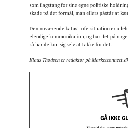
som flagstang for sine egne politiske holdn
skade på det formål, man ellers påstår at kæ
Den nuværende katastrofe-situation er udelu
elendige kommunikation, og har det på nog
så har de kun sig selv at takke for det.
Klaus Thodsen er redaktør på Marketconnect.d
GÅ IKKE G
Tilmeld dig vores nyhedsb