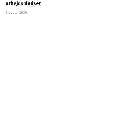
arbejdspladser
5. august 2026