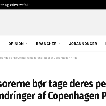
rer og erhvervsfolk
OPINION
BRANCHER
JOBANNONCER
 penge og kræve markante forandringer af Copenhagen Pride
sorerne bør tage deres p
ndringer af Copenhagen P