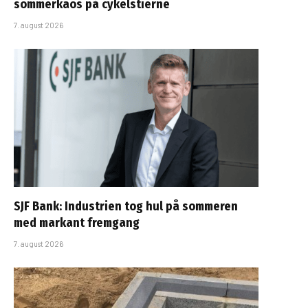
sommerkaos på cykelstierne
7. august 2026
SJF Bank: Industrien tog hul på sommeren
med markant fremgang
7. august 2026