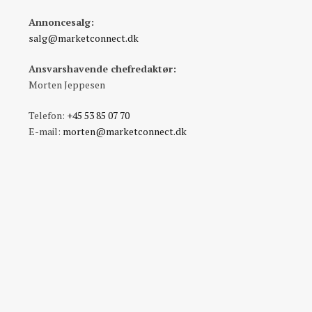
Annoncesalg:
salg@marketconnect.dk
Ansvarshavende chefredaktør:
Morten Jeppesen
Telefon:
+45 53 85 07 70
E-mail:
morten@marketconnect.dk