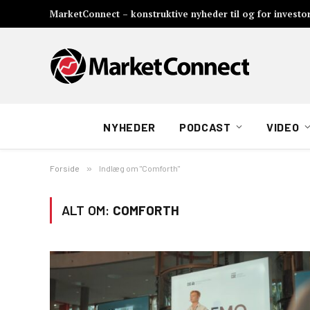
MarketConnect – konstruktive nyheder til og for investo
NYHEDER
PODCAST
VIDEO
Forside
»
Indlæg om "Comforth"
ALT OM:
COMFORTH