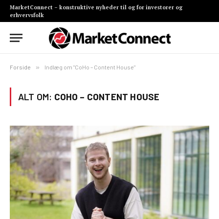
MarketConnect – konstruktive nyheder til og for investorer og
erhvervsfolk
Forside
»
Indlæg om "CoHo – Content House"
ALT OM:
COHO – CONTENT HOUSE