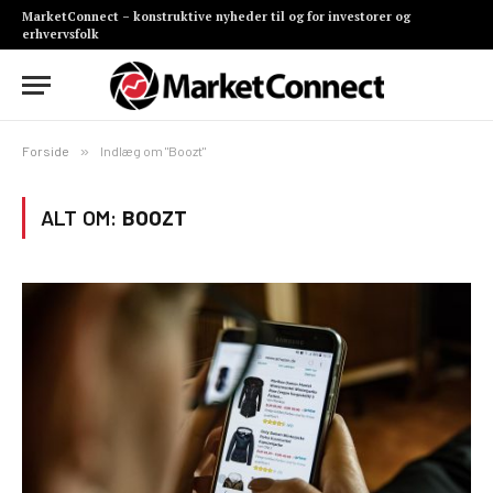
MarketConnect – konstruktive nyheder til og for investorer og
erhvervsfolk
Forside
»
Indlæg om "Boozt"
ALT OM:
BOOZT