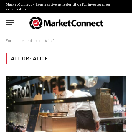
MarketConnect – konstruktive nyheder til og for investorer og
erhvervsfolk
Forside
»
Indlæg om "Alice"
ALT OM:
ALICE