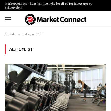
MarketConnect – konstruktive nyheder til og for investorer og
erhvervsfolk
Forside
»
Indlæg om "3T"
ALT OM:
3T