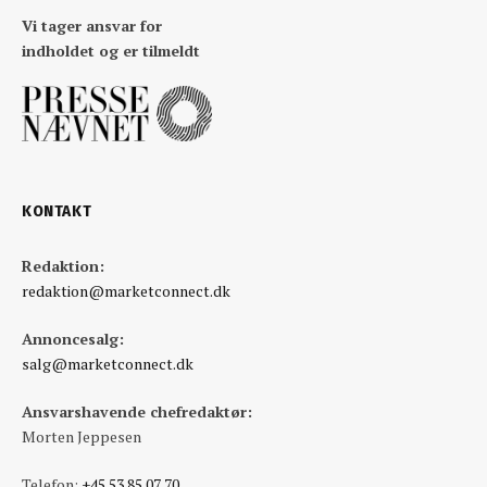
Vi tager ansvar for
indholdet og er tilmeldt
KONTAKT
Redaktion:
redaktion@marketconnect.dk
Annoncesalg:
salg@marketconnect.dk
Ansvarshavende chefredaktør:
Morten Jeppesen
Telefon:
+45 53 85 07 70