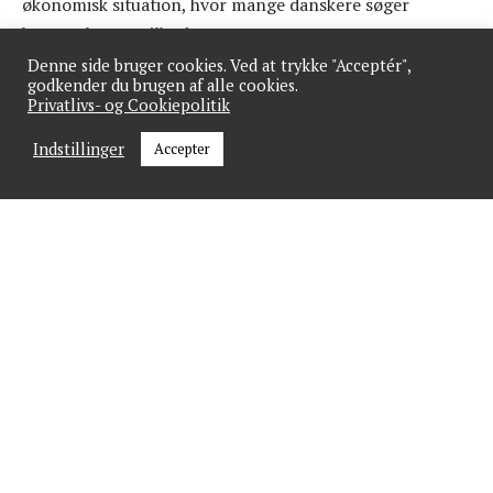
økonomisk situation, hvor mange danskere søger
besparelser og tilbud.
Denne side bruger cookies. Ved at trykke "Acceptér",
godkender du brugen af alle cookies.
Privatlivs- og Cookiepolitik
GÅ IKKE GLIP AF NYHEDER
Indstillinger
Accepter
Tilmeld dig vores nyhedsbrev og få et ugentligt
overblik.