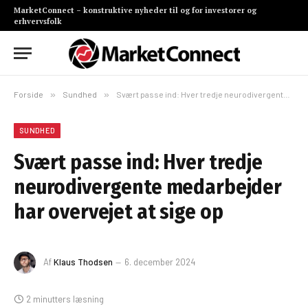
MarketConnect – konstruktive nyheder til og for investorer og
erhvervsfolk
Forside
»
Sundhed
»
Svært passe ind: Hver tredje neurodivergente medarbejder har overvejet at sige op
SUNDHED
Svært passe ind: Hver tredje
neurodivergente medarbejder
har overvejet at sige op
Af
Klaus Thodsen
6. december 2024
2 minutters læsning