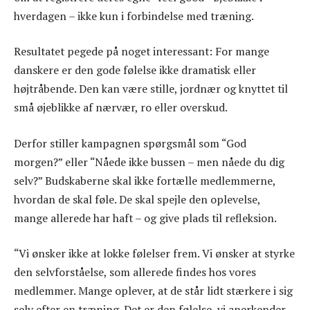
hverdagen – ikke kun i forbindelse med træning.
Resultatet pegede på noget interessant: For mange
danskere er den gode følelse ikke dramatisk eller
højtråbende. Den kan være stille, jordnær og knyttet til
små øjeblikke af nærvær, ro eller overskud.
Derfor stiller kampagnen spørgsmål som “God
morgen?” eller “Nåede ikke bussen – men nåede du dig
selv?” Budskaberne skal ikke fortælle medlemmerne,
hvordan de skal føle. De skal spejle den oplevelse,
mange allerede har haft – og give plads til refleksion.
“Vi ønsker ikke at lokke følelser frem. Vi ønsker at styrke
den selvforståelse, som allerede findes hos vores
medlemmer. Mange oplever, at de står lidt stærkere i sig
selv efter en træning. Det er den følelse, vi anerkender