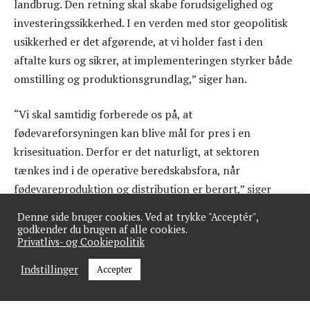
landbrug. Den retning skal skabe forudsigelighed og
investeringssikkerhed. I en verden med stor geopolitisk
usikkerhed er det afgørende, at vi holder fast i den
aftalte kurs og sikrer, at implementeringen styrker både
omstilling og produktionsgrundlag,” siger han.
“Vi skal samtidig forberede os på, at
fødevareforsyningen kan blive mål for pres i en
krisesituation. Derfor er det naturligt, at sektoren
tænkes ind i de operative beredskabsfora, når
fødevareproduktion og distribution er berørt,” siger
Morten Boje Hviid.
Denne side bruger cookies. Ved at trykke "Acceptér",
godkender du brugen af alle cookies.
Privatlivs- og Cookiepolitik
Fakta:
Over 300 millioner mennesker globalt er i risiko
for akut fødevaremangel, og antallet er steget de
Indstillinger
Accepter
seneste år. (FN’s Fødevareprogram,
WFP
)