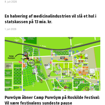
8. juli 2026
En halvering af medicinalindustrien vil slå et hul i
statskassen på 13 mia. kr.
1. juli 2026
PureGym åbner Camp PureGym på Roskilde Festival:
Vil være festivalens sundeste pause