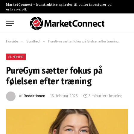
MarketConnect – konstruktive nyheder til og for investorer og
erhvervsfolk
Forside
»
Sundhed
»
PureGym sætter fokus på følelsen efter træning
SUNDHED
PureGym sætter fokus på
følelsen efter træning
Af
Redaktionen
16. februar 2026
3 minutters læsning