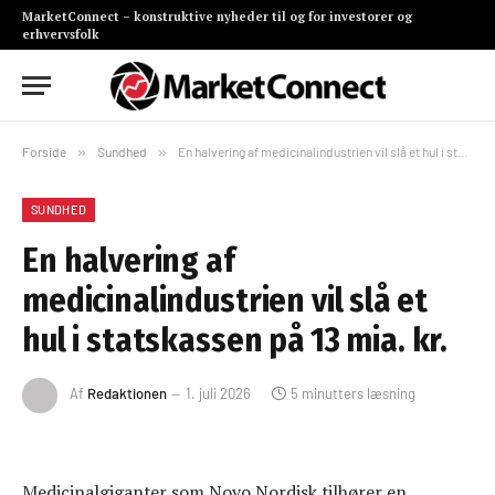
MarketConnect – konstruktive nyheder til og for investorer og
erhvervsfolk
Forside
»
Sundhed
»
En halvering af medicinalindustrien vil slå et hul i statskassen på 13 mia. kr.
SUNDHED
En halvering af
medicinalindustrien vil slå et
hul i statskassen på 13 mia. kr.
Af
Redaktionen
1. juli 2026
5 minutters læsning
Medicinalgiganter som Novo Nordisk tilhører en