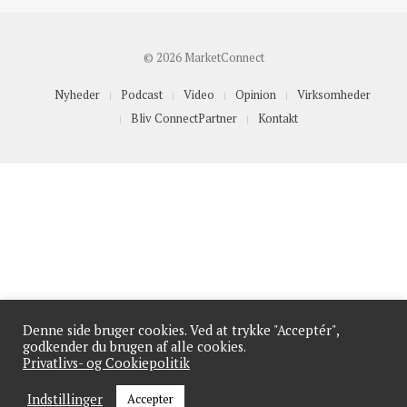
© 2026 MarketConnect
Nyheder
Podcast
Video
Opinion
Virksomheder
Bliv ConnectPartner
Kontakt
Denne side bruger cookies. Ved at trykke "Acceptér",
godkender du brugen af alle cookies.
Privatlivs- og Cookiepolitik
Indstillinger
Accepter