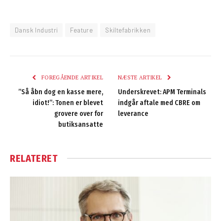
Dansk Industri
Feature
Skiltefabrikken
FOREGÅENDE ARTIKEL
NÆSTE ARTIKEL
”Så åbn dog en kasse mere,
Underskrevet: APM Terminals
idiot!”: Tonen er blevet
indgår aftale med CBRE om
grovere over for
leverance
butiksansatte
RELATERET