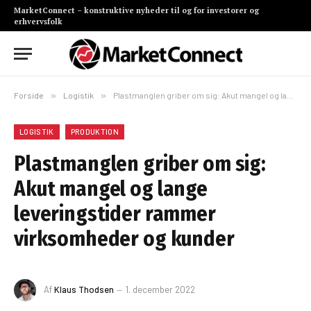
MarketConnect – konstruktive nyheder til og for investorer og
erhvervsfolk
Forside
»
Logistik
»
Plastmanglen griber om sig: Akut mangel og lange leveringstider rammer virksomheder og kunder
LOGISTIK
PRODUKTION
Plastmanglen griber om sig:
Akut mangel og lange
leveringstider rammer
virksomheder og kunder
Af
Klaus Thodsen
1. december 2022