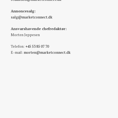
Annoncesalg:
salg@marketconnect.dk
Ansvarshavende chefredaktør:
Morten Jeppesen
Telefon:
+45 53 85 07 70
E-mail:
morten@marketconnect.dk