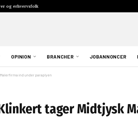
rer og erhvervsfolk
OPINION
BRANCHER
JOBANNONCER
 Malerfirma ind under paraplyen
linkert tager Midtjysk M