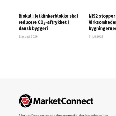
Biokul i letklinkerblokke skal
NIS2 stopper 
reducere CO₂-aftrykket i
Virksomheder
dansk byggeri
bygningerne
6. august 2026
9. juli 2026
MarketConnect er et erhvervsmedie, der hovedsageligt