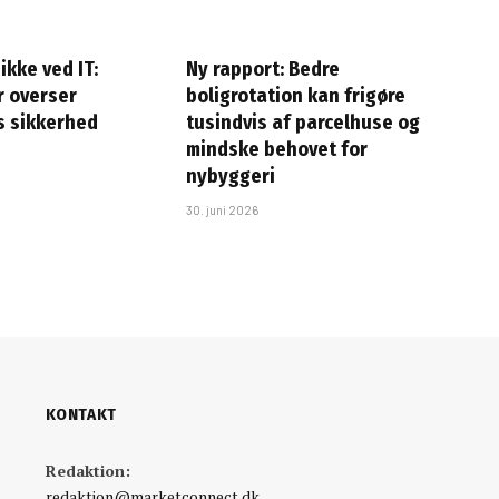
ikke ved IT:
Ny rapport: Bedre
 overser
boligrotation kan frigøre
s sikkerhed
tusindvis af parcelhuse og
mindske behovet for
nybyggeri
30. juni 2026
KONTAKT
Redaktion:
redaktion@marketconnect.dk