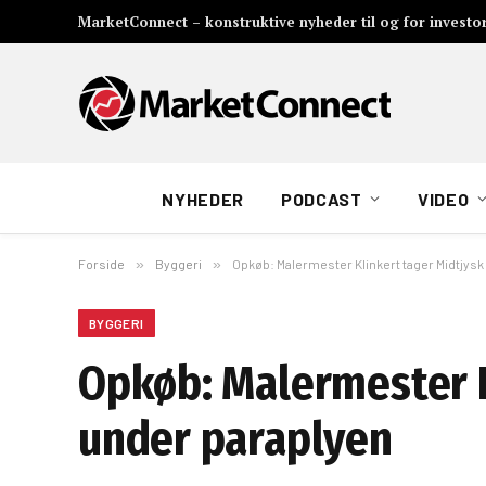
MarketConnect – konstruktive nyheder til og for investo
NYHEDER
PODCAST
VIDEO
Forside
»
Byggeri
»
Opkøb: Malermester Klinkert tager Midtjysk
BYGGERI
Opkøb: Malermester K
under paraplyen