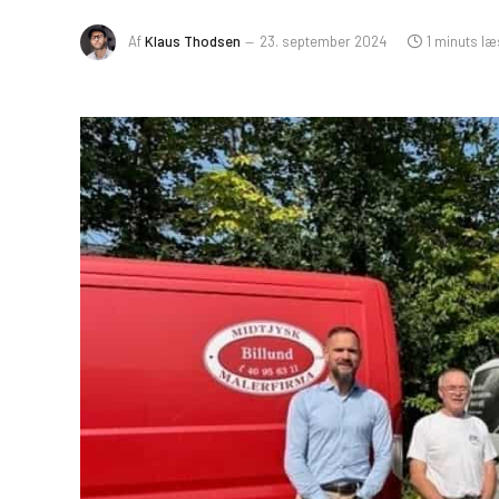
Af
Klaus Thodsen
23. september 2024
1 minuts læ