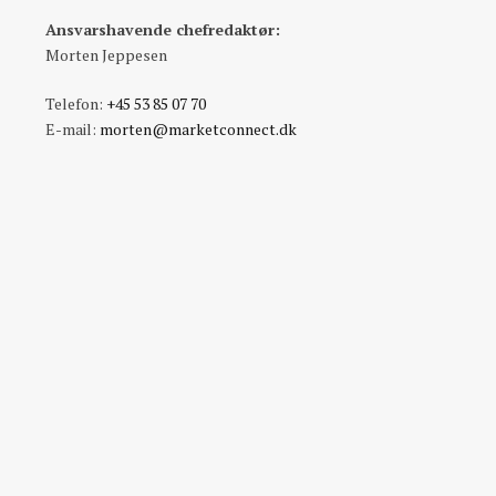
Ansvarshavende chefredaktør:
Morten Jeppesen
Telefon:
+45 53 85 07 70
E-mail:
morten@marketconnect.dk