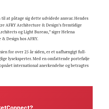
a til at påtage sig dette udvidede ansvar. Hendes
re AFRY Architecture & Design’s fremtidige
Architects og Light Bureau,” siger Helena
e & Design hos AFRY.
ien for over 25 år siden, er et uafhængigt full-
lige lyseksperter. Med en omfattende portefølje
 opnået international anerkendelse og betragtes
rketConnect?