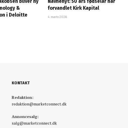
Jakobsen bliver ny
Navnenyt: 50 års fødselar har
hnology &
forvandlet Kirk Kapital
n i Deloitte
4. marts 2026
KONTAKT
Redaktion:
redaktion@marketconnect.dk
Annoncesalg:
salg@marketconnect.dk