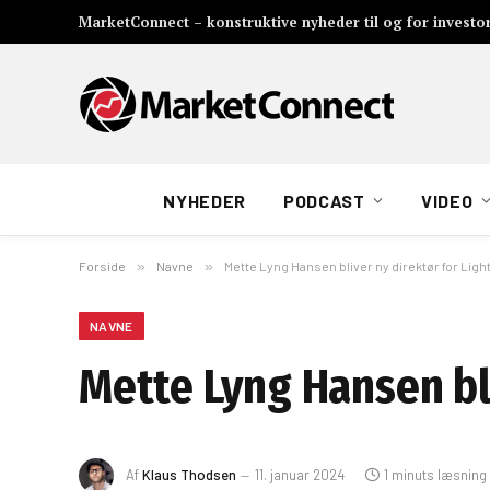
MarketConnect – konstruktive nyheder til og for investo
NYHEDER
PODCAST
VIDEO
Forside
»
Navne
»
Mette Lyng Hansen bliver ny direktør for Ligh
NAVNE
Mette Lyng Hansen bli
Af
Klaus Thodsen
11. januar 2024
1 minuts læsning