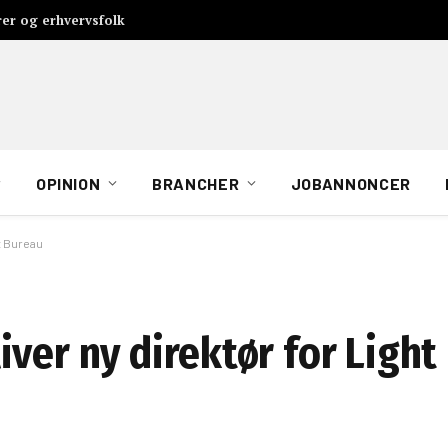
rer og erhvervsfolk
OPINION
BRANCHER
JOBANNONCER
t Bureau
ver ny direktør for Light