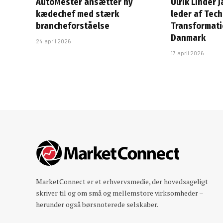
AutoMester ansætter ny
Ulrik Linder 
kædechef med stærk
leder af Tec
brancheforståelse
Transformatio
Danmark
24. april 2026
17. april 2026
MarketConnect er et erhvervsmedie, der hovedsageligt
skriver til og om små og mellemstore virksomheder –
herunder også børsnoterede selskaber.