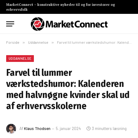
MarketConnect – konstruktive nyheder til og for investorer og
erhvervsfolk
Forside
»
Uddannelse
»
Farvel til lummer værkstedshumor: Kalenderen med halvnøgne kvinder skal ud af erhvervsskolerne
UDDANNELSE
Farvel til lummer
værkstedshumor: Kalenderen
med halvnøgne kvinder skal ud
af erhvervsskolerne
Af
Klaus Thodsen
5. januar 2024
3 minutters læsning