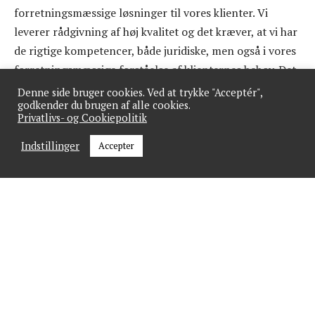
forretningsmæssige løsninger til vores klienter. Vi
leverer rådgivning af høj kvalitet og det kræver, at vi har
de rigtige kompetencer, både juridiske, men også i vores
forretningsmæssige forståelse af klienternes behov. Det
gælder for tiden særligt indenfor den digitale udvikling,
Denne side bruger cookies. Ved at trykke "Acceptér",
godkender du brugen af alle cookies.
hvor kompleksiteten konstant øges. Derfor er det vigtigt
Privatlivs- og Cookiepolitik
for mig, at vi har et kompetent team og et stærkt
fællesskab, der kan udvikle forretningen sammen”, siger
Indstillinger
Accepter
han.
Skal din virksomhed på
MarketConnect?
Vil du have din virksomheds kontaktoplysninger