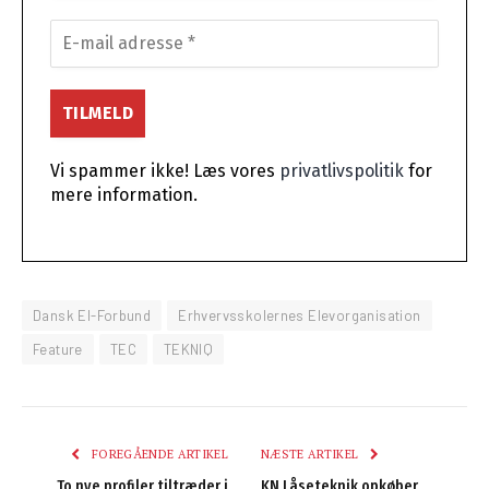
Vi spammer ikke! Læs vores
privatlivspolitik
for
mere information.
Dansk El-Forbund
Erhvervsskolernes Elevorganisation
Feature
TEC
TEKNIQ
FOREGÅENDE ARTIKEL
NÆSTE ARTIKEL
To nye profiler tiltræder i
KN Låseteknik opkøber