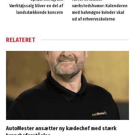
Værktøjssalg bliver en del af
værkstedshumor: Kalenderen
landsdækkende koncern
med halvnøgne kvinder skal
ud af erhvervsskolerne
RELATERET
AutoMester ansætter ny kædechef med stærk