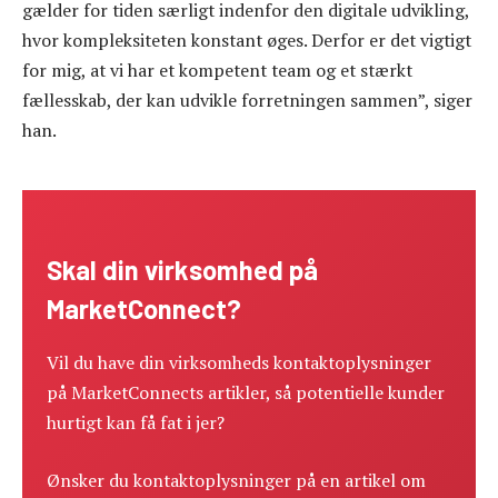
gælder for tiden særligt indenfor den digitale udvikling,
hvor kompleksiteten konstant øges. Derfor er det vigtigt
for mig, at vi har et kompetent team og et stærkt
fællesskab, der kan udvikle forretningen sammen”, siger
han.
Skal din virksomhed på
MarketConnect?
Vil du have din virksomheds kontaktoplysninger
på MarketConnects artikler, så potentielle kunder
hurtigt kan få fat i jer?
Ønsker du kontaktoplysninger på en artikel om