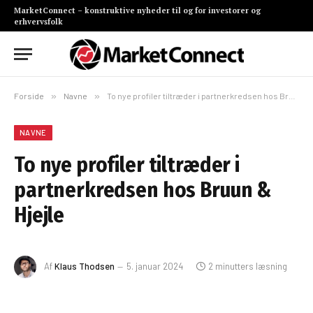
MarketConnect – konstruktive nyheder til og for investorer og
erhvervsfolk
Forside
»
Navne
»
To nye profiler tiltræder i partnerkredsen hos Bruun & Hjejle
NAVNE
To nye profiler tiltræder i
partnerkredsen hos Bruun &
Hjejle
Af
Klaus Thodsen
5. januar 2024
2 minutters læsning