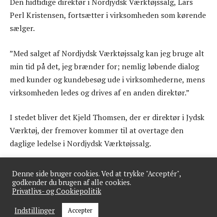
Den hidtidige direktør i Nordjydsk Værktøjssalg, Lars
Perl Kristensen, fortsætter i virksomheden som kørende
sælger.
”Med salget af Nordjydsk Værktøjssalg kan jeg bruge alt
min tid på det, jeg brænder for; nemlig løbende dialog
med kunder og kundebesøg ude i virksomhederne, mens
virksomheden ledes og drives af en anden direktør.”
I stedet bliver det Kjeld Thomsen, der er direktør i Jydsk
Værktøj, der fremover kommer til at overtage den
daglige ledelse i Nordjydsk Værktøjssalg.
”Vi vil gerne hjælpe med at sikre, at vi sammen kan
Denne side bruger cookies. Ved at trykke "Acceptér",
tilbyde de rigtige produkter og services til kunderne,
godkender du brugen af alle cookies.
Privatlivs- og Cookiepolitik
som vi på tværs af hele Carl Ras koncernen har gode
erfaringer med. Vi glæder os til at udvide vores kunde-
Indstillinger
Accepter