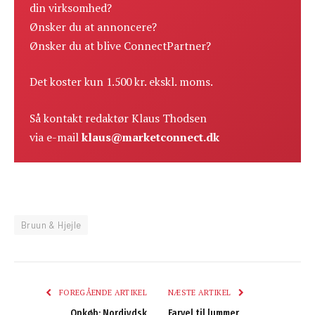
din virksomhed?
Ønsker du at annoncere?
Ønsker du at blive ConnectPartner?
Det koster kun 1.500 kr. ekskl. moms.
Så kontakt redaktør Klaus Thodsen
via e-mail
klaus@marketconnect.dk
Bruun & Hjejle
FOREGÅENDE ARTIKEL
NÆSTE ARTIKEL
Opkøb: Nordjydsk
Farvel til lummer