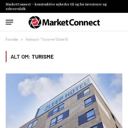
MarketConnect – konstruktive nyheder til og for investorer og
erhvervsfolk
Forside
»
Kategori: "Turisme" (Side 9)
ALT OM:
TURISME