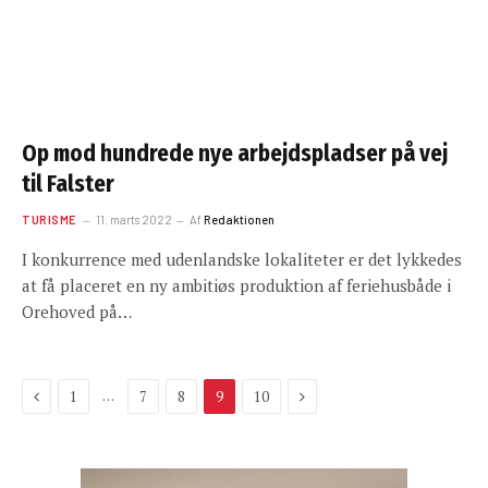
Op mod hundrede nye arbejdspladser på vej
til Falster
TURISME
11. marts 2022
Af
Redaktionen
I konkurrence med udenlandske lokaliteter er det lykkedes
at få placeret en ny ambitiøs produktion af feriehusbåde i
Orehoved på…
Previous
Next
…
1
7
8
9
10