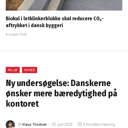
Biokul i letklinkerblokke skal reducere CO₂-
aftrykket i dansk byggeri
6. august 2026
MILJØ
NYHED
Ny undersøgelse: Danskerne
ønsker mere bæredytighed på
kontoret
Af
Klaus Thodsen
30. juni 2022
3 minutters læsning