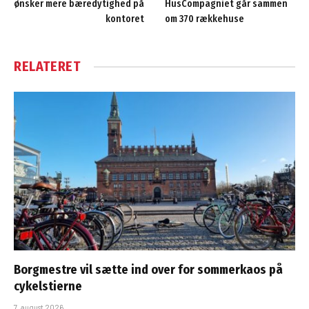
ønsker mere bæredytighed på
HusCompagniet går sammen
kontoret
om 370 rækkehuse
RELATERET
Borgmestre vil sætte ind over for sommerkaos på
cykelstierne
7. august 2026