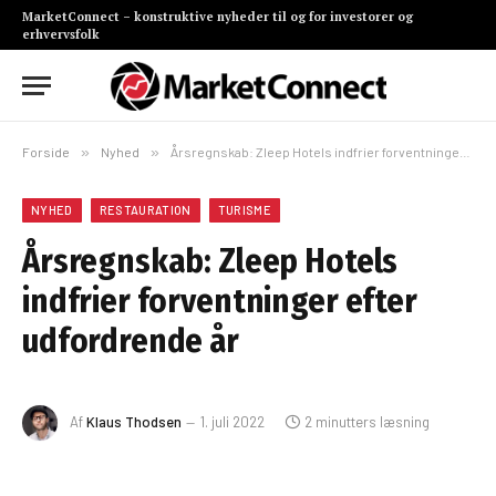
MarketConnect – konstruktive nyheder til og for investorer og
erhvervsfolk
Forside
»
Nyhed
»
Årsregnskab: Zleep Hotels indfrier forventninger efter udfordrende år
NYHED
RESTAURATION
TURISME
Årsregnskab: Zleep Hotels
indfrier forventninger efter
udfordrende år
Af
Klaus Thodsen
1. juli 2022
2 minutters læsning