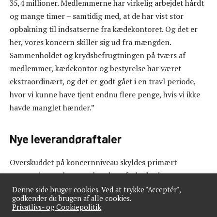
35,4 millioner. Medlemmerne har virkelig arbejdet hårdt
og mange timer – samtidig med, at de har vist stor
opbakning til indsatserne fra kædekontoret. Og det er
her, vores koncern skiller sig ud fra mængden.
Sammenholdet og krydsbefrugtningen på tværs af
medlemmer, kædekontor og bestyrelse har været
ekstraordinært, og det er godt gået i en travl periode,
hvor vi kunne have tjent endnu flere penge, hvis vi ikke
havde manglet hænder.”
Nye leverandøraftaler
Overskuddet på koncernniveau skyldes primært
omsætningsvækst og sekundært forbedrede
samarbejdsaftaler med de nøgleleverandører, som
Denne side bruger cookies. Ved at trykke "Acceptér",
godkender du brugen af alle cookies.
ønsker samarbejdet med koncernen mest.
Privatlivs- og Cookiepolitik