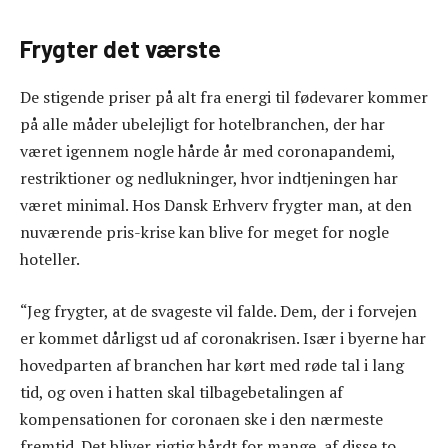
Frygter det værste
De stigende priser på alt fra energi til fødevarer kommer
på alle måder ubelejligt for hotelbranchen, der har
været igennem nogle hårde år med coronapandemi,
restriktioner og nedlukninger, hvor indtjeningen har
været minimal. Hos Dansk Erhverv frygter man, at den
nuværende pris-krise kan blive for meget for nogle
hoteller.
“Jeg frygter, at de svageste vil falde. Dem, der i forvejen
er kommet dårligst ud af coronakrisen. Især i byerne har
hovedparten af branchen har kørt med røde tal i lang
tid, og oven i hatten skal tilbagebetalingen af
kompensationen for coronaen ske i den nærmeste
fremtid. Det bliver rigtig hårdt for mange, af disse to