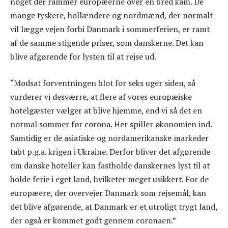
noget der rammer europæerne over en bred kam. De
mange tyskere, hollændere og nordmænd, der normalt
vil lægge vejen forbi Danmark i sommerferien, er ramt
af de samme stigende priser, som danskerne. Det kan
blive afgørende for lysten til at rejse ud.
“Modsat forventningen blot for seks uger siden, så
vurderer vi desværre, at flere af vores europæiske
hotelgæster vælger at blive hjemme, end vi så det en
normal sommer før corona. Her spiller økonomien ind.
Samtidig er de asiatiske og nordamerikanske markeder
tabt p.g.a. krigen i Ukraine. Derfor bliver det afgørende
om danske hoteller kan fastholde danskernes lyst til at
holde ferie i eget land, hvilketer meget usikkert. For de
europæere, der overvejer Danmark som rejsemål, kan
det blive afgørende, at Danmark er et utroligt trygt land,
der også er kommet godt gennem coronaen.”