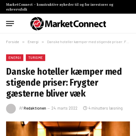
MarketConnect – konstruktive nyheder til og for investorer og
erhvervsfolk
Forside
»
Energi
»
Danske hoteller kæmper med stigende priser: Frygter gæsterne bliver væk
ENERGI
TURISME
Danske hoteller kæmper med
stigende priser: Frygter
gæsterne bliver væk
Af
Redaktionen
24. marts 2022
4 minutters læsning