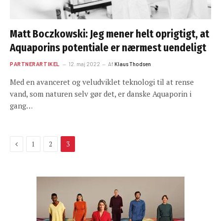
Matt Boczkowski: Jeg mener helt oprigtigt, at
Aquaporins potentiale er nærmest uendeligt
PARTNERARTIKEL
12. maj 2022
Af
Klaus Thodsen
Med en avanceret og veludviklet teknologi til at rense
vand, som naturen selv gør det, er danske Aquaporin i
gang…
Previous
1
2
3