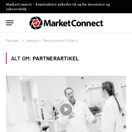
MarketConnect – konstruktive nyheder til og for investorer og
erhvervsfolk
Forside
»
Kategori: "Partnerartikel" (Side 3)
ALT OM:
PARTNERARTIKEL