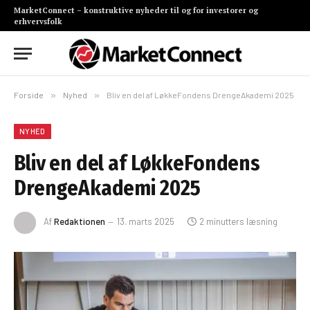
MarketConnect – konstruktive nyheder til og for investorer og
erhvervsfolk
Forside
»
Nyhed
»
Bliv en del af LøkkeFondens DrengeAkademi 2025
NYHED
Bliv en del af LøkkeFondens
DrengeAkademi 2025
Af
Redaktionen
13. marts 2025
2 minutters læsning