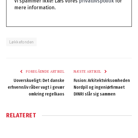
Vi spammer ikke! Læs vores
privatlivspolitik
for
mere information.
Løkkefonden
FOREGÅENDE ARTIKEL
NÆSTE ARTIKEL
Uoverskueligt: Det danske
Fusion: Arkitektvirksomheden
erhvervsliv råber vagt i gevær
Nordpil og ingeniørfirmaet
omkring regelkaos
DINRI slår sig sammen
RELATERET