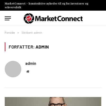
MarketConnect – konstruktive nyheder til og for investorer og
erhvervsfolk
Forside
»
Skribent: admin
FORFATTER:
ADMIN
admin
Website