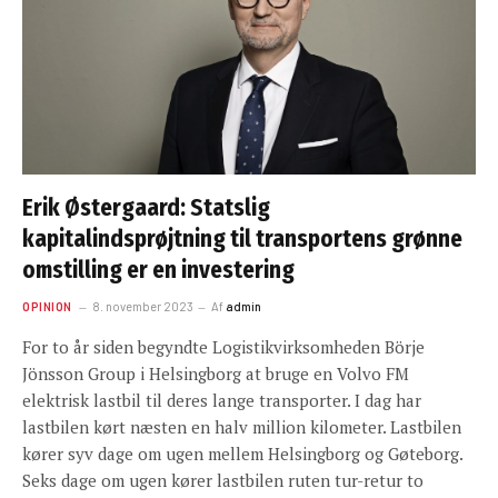
Erik Østergaard: Statslig
kapitalindsprøjtning til transportens grønne
omstilling er en investering
OPINION
8. november 2023
Af
admin
For to år siden begyndte Logistikvirksomheden Börje
Jönsson Group i Helsingborg at bruge en Volvo FM
elektrisk lastbil til deres lange transporter. I dag har
lastbilen kørt næsten en halv million kilometer. Lastbilen
kører syv dage om ugen mellem Helsingborg og Gøteborg.
Seks dage om ugen kører lastbilen ruten tur-retur to