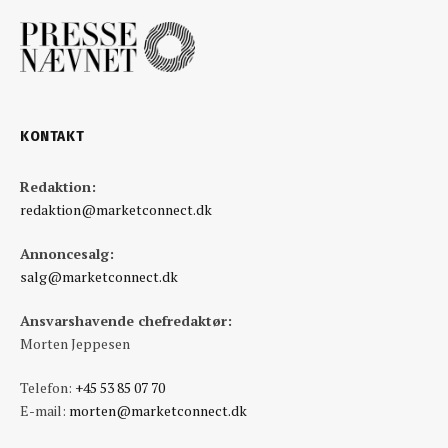
KONTAKT
Redaktion:
redaktion@marketconnect.dk
Annoncesalg:
salg@marketconnect.dk
Ansvarshavende chefredaktør:
Morten Jeppesen
Telefon:
+45 53 85 07 70
E-mail:
morten@marketconnect.dk