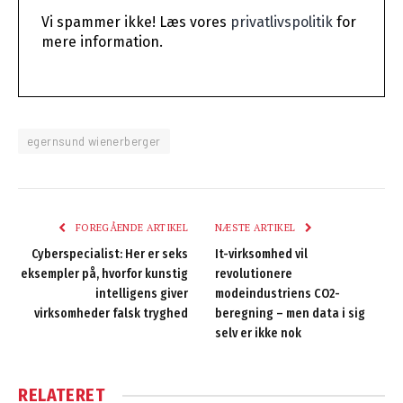
Vi spammer ikke! Læs vores
privatlivspolitik
for
mere information.
egernsund wienerberger
FOREGÅENDE ARTIKEL
NÆSTE ARTIKEL
Cyberspecialist: Her er seks
It-virksomhed vil
eksempler på, hvorfor kunstig
revolutionere
intelligens giver
modeindustriens CO2-
virksomheder falsk tryghed
beregning – men data i sig
selv er ikke nok
RELATERET