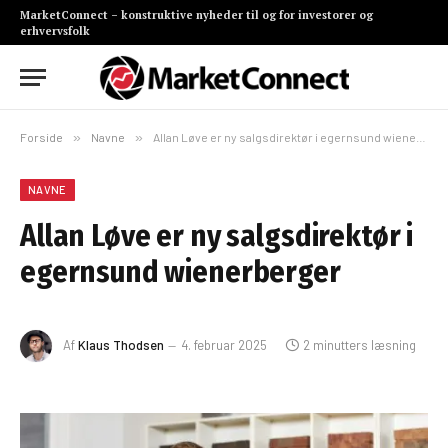
MarketConnect – konstruktive nyheder til og for investorer og
erhvervsfolk
Forside
»
Navne
»
Allan Løve er ny salgsdirektør i egernsund wienerberger
NAVNE
Allan Løve er ny salgsdirektør i
egernsund wienerberger
Af
Klaus Thodsen
4. februar 2025
2 minutters læsning