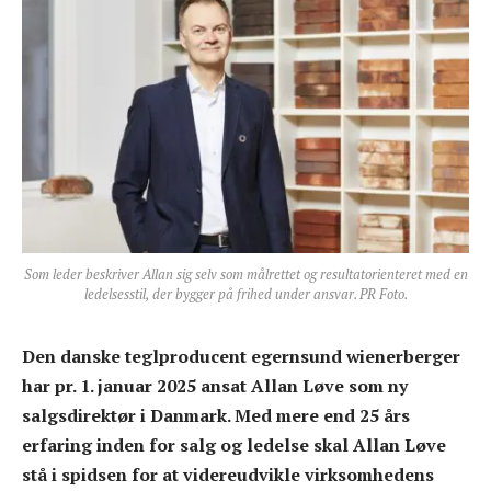
Som leder beskriver Allan sig selv som målrettet og resultatorienteret med en
ledelsesstil, der bygger på frihed under ansvar. PR Foto.
Den danske teglproducent egernsund wienerberger
har pr. 1. januar 2025 ansat Allan Løve som ny
salgsdirektør i Danmark. Med mere end 25 års
erfaring inden for salg og ledelse skal Allan Løve
stå i spidsen for at videreudvikle virksomhedens