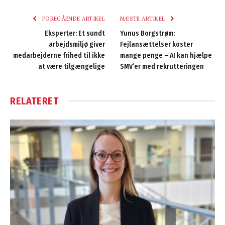
FOREGÅENDE ARTIKEL
NÆSTE ARTIKEL
Eksperter: Et sundt
Yunus Borgstrøm:
arbejdsmiljø giver
Fejlansættelser koster
medarbejderne frihed til ikke
mange penge – AI kan hjælpe
at være tilgængelige
SMV’er med rekrutteringen
RELATERET