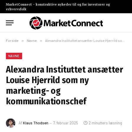
MarketConnect – konstruktive nyheder til og for investorer og
erhvervsfolk
Forside
»
Navne
»
Alexandra Instituttet ansætter Louise Hjerrild som ny marketing- og kommunikationschef
NAVNE
Alexandra Instituttet ansætter
Louise Hjerrild som ny
marketing- og
kommunikationschef
Af
Klaus Thodsen
7. februar 2025
2 minutters læsning