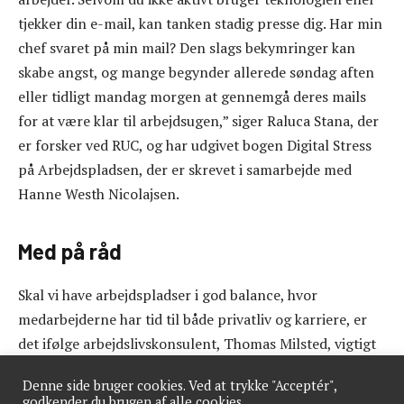
tjekker din e-mail, kan tanken stadig presse dig. Har min
chef svaret på min mail? Den slags bekymringer kan
skabe angst, og mange begynder allerede søndag aften
eller tidligt mandag morgen at gennemgå deres mails
for at være klar til arbejdsugen,” siger Raluca Stana, der
er forsker ved RUC, og har udgivet bogen Digital Stress
på Arbejdspladsen, der er skrevet i samarbejde med
Hanne Westh Nicolajsen.
Med på råd
Skal vi have arbejdspladser i god balance, hvor
medarbejderne har tid til både privatliv og karriere, er
det ifølge arbejdslivskonsulent, Thomas Milsted, vigtigt
at se på det ansvar, der ligger i ledelsen og det
Denne side bruger cookies. Ved at trykke "Acceptér",
organisatoriske.
godkender du brugen af alle cookies.