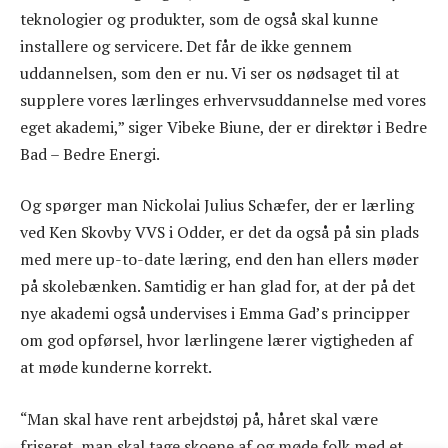
teknologier og produkter, som de også skal kunne
installere og servicere. Det får de ikke gennem
uddannelsen, som den er nu. Vi ser os nødsaget til at
supplere vores lærlinges erhvervsuddannelse med vores
eget akademi,” siger Vibeke Biune, der er direktør i Bedre
Bad – Bedre Energi.
Og spørger man Nickolai Julius Schæfer, der er lærling
ved Ken Skovby VVS i Odder, er det da også på sin plads
med mere up-to-date læring, end den han ellers møder
på skolebænken. Samtidig er han glad for, at der på det
nye akademi også undervises i Emma Gad’s principper
om god opførsel, hvor lærlingene lærer vigtigheden af
at møde kunderne korrekt.
“Man skal have rent arbejdstøj på, håret skal være
friseret, man skal tage skoene af og møde folk med et