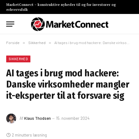
MarketConnect – konstruktive nyheder til og for investorer og
erhvervsfolk
Forside
»
Sikkerhed
»
AI tages i brug mod hackere: Danske virksomheder mangler it-eksperter til at forsvare sig
SIKKERHED
AI tages i brug mod hackere:
Danske virksomheder mangler
it-eksperter til at forsvare sig
Af
Klaus Thodsen
15. november 2024
2 minutters læsning