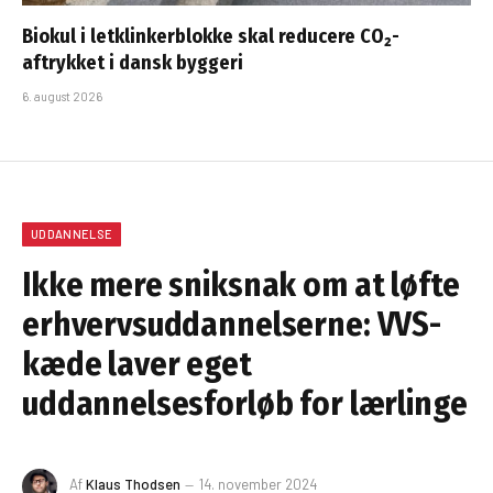
Biokul i letklinkerblokke skal reducere CO₂-
aftrykket i dansk byggeri
6. august 2026
UDDANNELSE
Ikke mere sniksnak om at løfte
erhvervsuddannelserne: VVS-
kæde laver eget
uddannelsesforløb for lærlinge
Af
Klaus Thodsen
14. november 2024