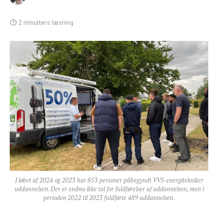
2 minutters læsning
I løbet af 2024 og 2023 har 853 personer påbegyndt VVS-energitekniker
uddannelsen. Der er endnu ikke tal for fuldførelser af uddannelsen, men i
perioden 2022 til 2023 fuldførte 489 uddannelsen.