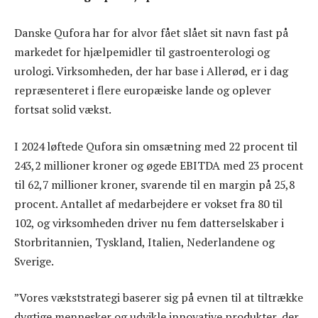
Danske Qufora har for alvor fået slået sit navn fast på
markedet for hjælpemidler til gastroenterologi og
urologi. Virksomheden, der har base i Allerød, er i dag
repræsenteret i flere europæiske lande og oplever
fortsat solid vækst.
I 2024 løftede Qufora sin omsætning med 22 procent til
243,2 millioner kroner og øgede EBITDA med 23 procent
til 62,7 millioner kroner, svarende til en margin på 25,8
procent. Antallet af medarbejdere er vokset fra 80 til
102, og virksomheden driver nu fem datterselskaber i
Storbritannien, Tyskland, Italien, Nederlandene og
Sverige.
”Vores vækststrategi baserer sig på evnen til at tiltrække
dygtige mennesker og udvikle innovative produkter, der