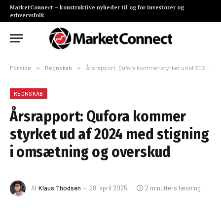
MarketConnect – konstruktive nyheder til og for investorer og
erhvervsfolk
Forside
»
Regnskab
»
Årsrapport: Qufora kommer styrket ud af 2024 med stigning i omsætning og overskud
REGNSKAB
Årsrapport: Qufora kommer
styrket ud af 2024 med stigning
i omsætning og overskud
Af
Klaus Thodsen
28. april 2025
2 minutters læsning