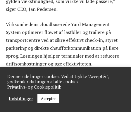
gylden vækstmulighed, som vi ikke vil lade passere,”
siger CEO, Jan Pedersen.
Virksomhedens cloudbaserede Yard Management
System optimerer flowet af lastbiler og trailere på
transportcentre ved at sikre effektivt check-in, styret
parkering og direkte chaufførkommunikation på flere
sprog. Løsningen hjælper terminaler med at reducere
driftsomkostninger og øge effektiviteten.
Denne side bruger cookies. Ved at trykke "Acceptér",
Systemet har indtil i dag kun været udbudt på det
godkender du brugen af alle cookies.
svenske marked, hvor kunder som DSV, Power, ICA,
Privatlivs- og Cookiepolitik
Ewermann og Clas Ohlson er del af porteføljen. Men det
Indstillinger
Accepter
ændres der på nu.
“Planlægning og styring af fragtcentraler kan være en
kompliceret affære, og der er mange faktorer i spil. Det