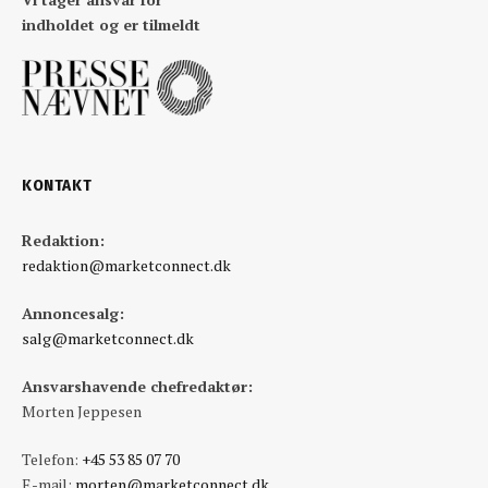
indholdet og er tilmeldt
KONTAKT
Redaktion:
redaktion@marketconnect.dk
Annoncesalg:
salg@marketconnect.dk
Ansvarshavende chefredaktør:
Morten Jeppesen
Telefon:
+45 53 85 07 70
E-mail:
morten@marketconnect.dk