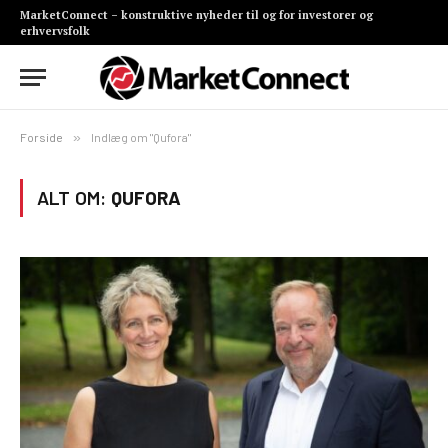
MarketConnect – konstruktive nyheder til og for investorer og
erhvervsfolk
Forside
»
Indlæg om "Qufora"
ALT OM:
QUFORA