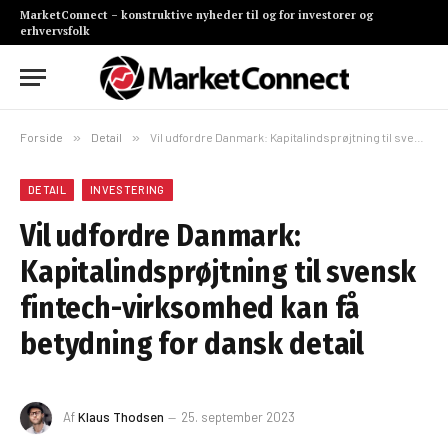
MarketConnect – konstruktive nyheder til og for investorer og
erhvervsfolk
Forside
»
Detail
»
Vil udfordre Danmark: Kapitalindsprøjtning til svensk fintech-virksomhed kan få betydning for dansk detail
DETAIL
INVESTERING
Vil udfordre Danmark:
Kapitalindsprøjtning til svensk
fintech-virksomhed kan få
betydning for dansk detail
Af
Klaus Thodsen
25. september 2023