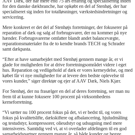
AAV Dæk, der har mere end 75 års erfaring og specialisering inden
for den danske dækbranche, har opkøbt en del af Stenhøj, der har
specialiseret sig inden for totalløsninger, værkstedsindretninger og
servicering.
Mere konkreet er det del af Stenhøjs forretninger, der fokuserer på
reparation af dæk og salg af forbrugsvarer, der nu kommer på nye
hænder. Forbrugsvarerne omfatter blandt andet balancevægte,
reparationsmaterialer fra de to kendte brands TECH og Schrader
samt dækpasta.
“Efter at have samarbejdet med Stenhøj gennem mange år, er vi
glade for muligheden for at drive forretningsområdet videre i eget
hus. Reparation og vedligehold af dæk er vores kerneydelse, og med
købet får vi nye muligheder for at levere den bedste oplevelse til
vores kunder,” siger direktør og ejer af AAV Dæk, Niels Kjær.
For Stenhøj, der nu frasælger en del af deres forretning, ser man nu
frem til at kunne fokusere 100 procent på virksomhedens
kerneforretning.
“Vi sætter nu 100 procent fokus på det, vi er bedst til, og vores
fokus på kvalitetslifte, dækskiftere og afbalancering, hjuludmåling
og testudstyr, kompressorer, olieudstyr og udsugning med mere
intensiveres. Samtidig ved vi, at vi overlader afdelingen til en god
samarbejdspartner gennem mange år, så både kunder og begge