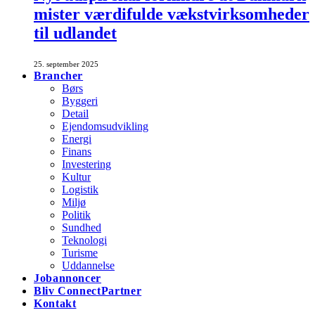
mister værdifulde vækstvirksomheder
til udlandet
25. september 2025
Brancher
Børs
Byggeri
Detail
Ejendomsudvikling
Energi
Finans
Investering
Kultur
Logistik
Miljø
Politik
Sundhed
Teknologi
Turisme
Uddannelse
Jobannoncer
Bliv ConnectPartner
Kontakt