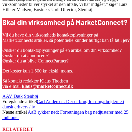
virksomheder bliver styrket af den aftale, vi har indgået,” siger Lars
Hillker Madsen, Business Unit Director, Stenhøj.
Skal din virksomhed på MarketConnect?
Vil du have din virksomheds kontaktoplysninger på
MarketConnects artikler, så potentielle kunder hurtigt kan få fat i jer?
Ønsker du kontaktoplysninger på en artikel om din virksomhed?
Ønsker du at annoncere?
Ønsker du at blive ConnectPartner?
Det koster kun 1.500 kr. ekskl. moms.
Så kontakt redaktør Klaus Thodsen
via e-mail
klaus@marketconnect.dk
AAV Dæk
Stenhøj
Foregående artikel
Carl Andersen: Der er brug for ungarbejderne i
dansk erhvervsliv
Næste artikel
AaB rykker ned: Forretningen bag nedjusterer med 25
millioner
RELATERET