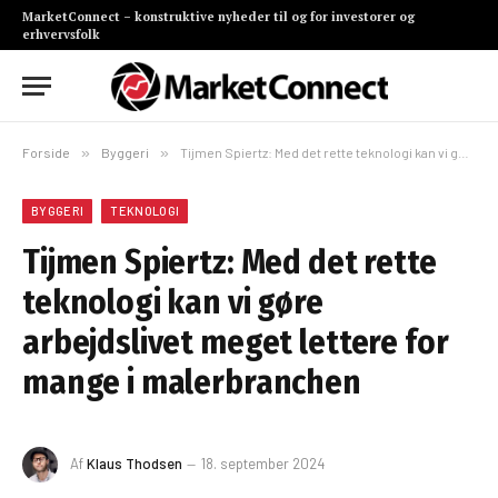
MarketConnect – konstruktive nyheder til og for investorer og
erhvervsfolk
Forside
»
Byggeri
»
Tijmen Spiertz: Med det rette teknologi kan vi gøre arbejdslivet meget lettere for mange i malerbranchen
BYGGERI
TEKNOLOGI
Tijmen Spiertz: Med det rette
teknologi kan vi gøre
arbejdslivet meget lettere for
mange i malerbranchen
Af
Klaus Thodsen
18. september 2024