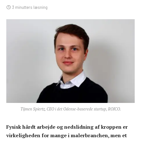
3 minutters læsning
Tijmen Spiertz, CEO i det Odense-baserede startup, ROICO.
Fysisk hårdt arbejde og nedslidning af kroppen er
virkeligheden for mange i malerbranchen, men et