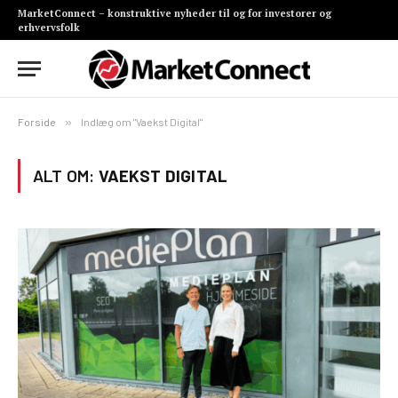
MarketConnect – konstruktive nyheder til og for investorer og
erhvervsfolk
Forside
»
Indlæg om "Vaekst Digital"
ALT OM:
VAEKST DIGITAL