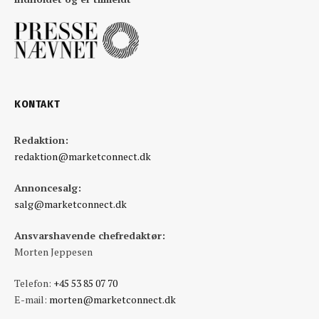
KONTAKT
Redaktion:
redaktion@marketconnect.dk
Annoncesalg:
salg@marketconnect.dk
Ansvarshavende chefredaktør:
Morten Jeppesen
Telefon:
+45 53 85 07 70
E-mail:
morten@marketconnect.dk