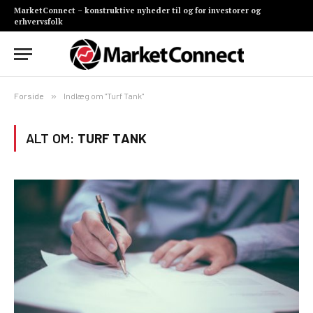
MarketConnect – konstruktive nyheder til og for investorer og
erhvervsfolk
Forside
»
Indlæg om "Turf Tank"
ALT OM:
TURF TANK