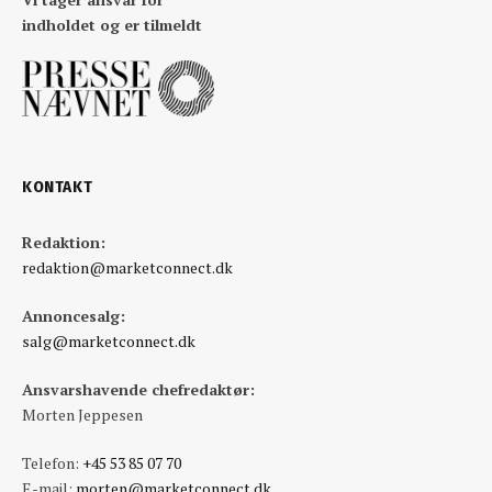
indholdet og er tilmeldt
KONTAKT
Redaktion:
redaktion@marketconnect.dk
Annoncesalg:
salg@marketconnect.dk
Ansvarshavende chefredaktør:
Morten Jeppesen
Telefon:
+45 53 85 07 70
E-mail:
morten@marketconnect.dk