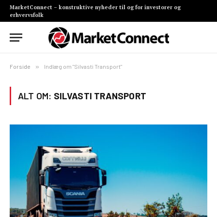
MarketConnect – konstruktive nyheder til og for investorer og
erhvervsfolk
Forside
»
Indlæg om "Silvasti Transport"
ALT OM:
SILVASTI TRANSPORT