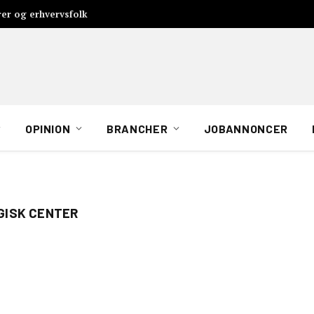
rer og erhvervsfolk
OPINION
BRANCHER
JOBANNONCER
GISK CENTER