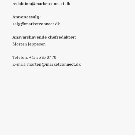
redaktion@marketconnect.dk
Annoncesalg:
salg@marketconnect.dk
Ansvarshavende chefredaktør:
Morten Jeppesen
Telefon:
+45 53 85 07 70
E-mail:
morten@marketconnect.dk