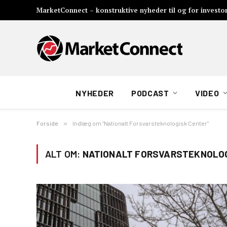
MarketConnect – konstruktive nyheder til og for investo
NYHEDER
PODCAST
VIDEO
Forside
»
Indlæg om "Nationalt Forsvarsteknologisk Center"
ALT OM:
NATIONALT FORSVARSTEKNOLO